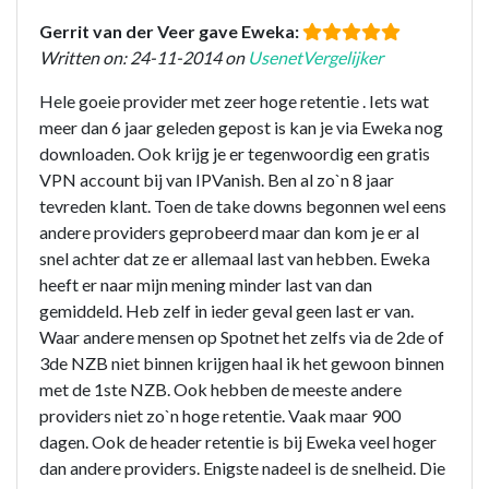
Gerrit van der Veer gave Eweka:
Written on: 24-11-2014 on
UsenetVergelijker
Hele goeie provider met zeer hoge retentie . Iets wat
meer dan 6 jaar geleden gepost is kan je via Eweka nog
downloaden. Ook krijg je er tegenwoordig een gratis
VPN account bij van IPVanish. Ben al zo`n 8 jaar
tevreden klant. Toen de take downs begonnen wel eens
andere providers geprobeerd maar dan kom je er al
snel achter dat ze er allemaal last van hebben. Eweka
heeft er naar mijn mening minder last van dan
gemiddeld. Heb zelf in ieder geval geen last er van.
Waar andere mensen op Spotnet het zelfs via de 2de of
3de NZB niet binnen krijgen haal ik het gewoon binnen
met de 1ste NZB. Ook hebben de meeste andere
providers niet zo`n hoge retentie. Vaak maar 900
dagen. Ook de header retentie is bij Eweka veel hoger
dan andere providers. Enigste nadeel is de snelheid. Die