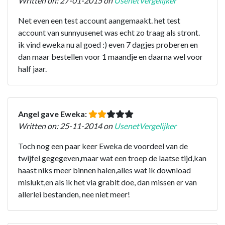
Written on: 27-01-2015 on
UsenetVergelijker
Net even een test account aangemaakt. het test
account van sunnyusenet was echt zo traag als stront.
ik vind eweka nu al goed :) even 7 dagjes proberen en
dan maar bestellen voor 1 maandje en daarna wel voor
half jaar.
Angel gave Eweka:
Written on: 25-11-2014 on
UsenetVergelijker
Toch nog een paar keer Eweka de voordeel van de
twijfel gegegeven,maar wat een troep de laatse tijd,kan
haast niks meer binnen halen,alles wat ik download
mislukt,en als ik het via grabit doe, dan missen er van
allerlei bestanden, nee niet meer!