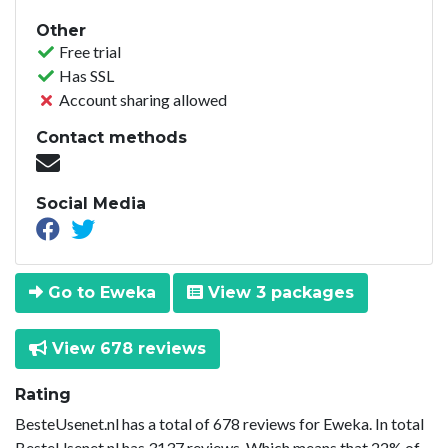
Other
Free trial
Has SSL
Account sharing allowed
Contact methods
Social Media
Go to Eweka
View 3 packages
View 678 reviews
Rating
BesteUsenet.nl has a total of 678 reviews for Eweka. In total
BesteUsenet.nl has 3137 reviews. Which means that 22% of