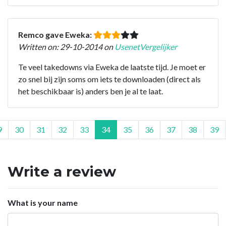
Remco gave Eweka:
Written on: 29-10-2014 on
UsenetVergelijker
Te veel takedowns via Eweka de laatste tijd. Je moet er
zo snel bij zijn soms om iets te downloaden (direct als
het beschikbaar is) anders ben je al te laat.
9
30
31
32
33
34
35
36
37
38
39
Write a review
What is your name