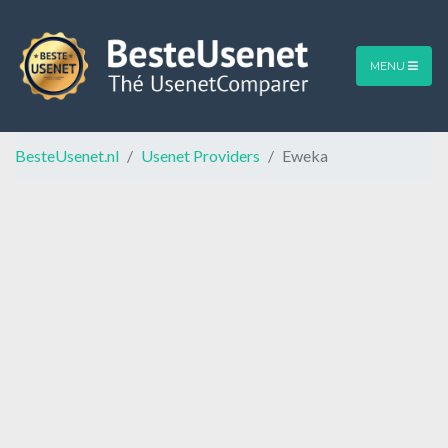
MENU
BesteUsenet.nl
Usenet Providers
Eweka