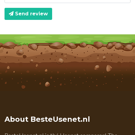
Send review
About BesteUsenet.nl