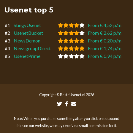
Usenet top 5
#1
StingyUsenet
From € 4,52 p/m
#2
UsenetBucket
From € 2,62 p/m
#3
NewsDemon
From € 0,20 p/m
#4
NewsgroupDirect
From € 1,74 p/m
#5
UsenetPrime
From € 0,94 p/m
Copyright © BesteUsenet.nl 2026
Note: When you purchase something after you click on outbound
links on our website, we may receive a small commission for it.