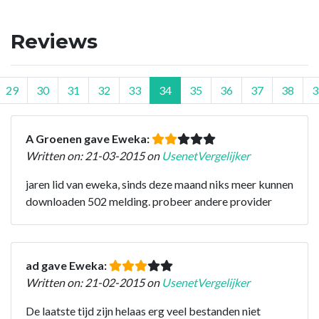
Reviews
29
30
31
32
33
34
35
36
37
38
3
A Groenen gave Eweka:
Written on: 21-03-2015 on
UsenetVergelijker
jaren lid van eweka, sinds deze maand niks meer kunnen
downloaden 502 melding. probeer andere provider
ad gave Eweka:
Written on: 21-02-2015 on
UsenetVergelijker
De laatste tijd zijn helaas erg veel bestanden niet