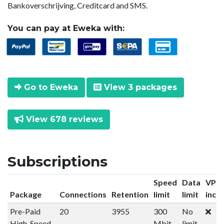
Bankoverschrijving, Creditcard and SMS.
You can pay at Eweka with:
Go to Eweka
View 3 packages
View 678 reviews
Subscriptions
Speed
Data
VPN
Package
Connections
Retention
limit
limit
incl
Pre-Paid
20
3955
300
No
High-Speed
Mbit
limit