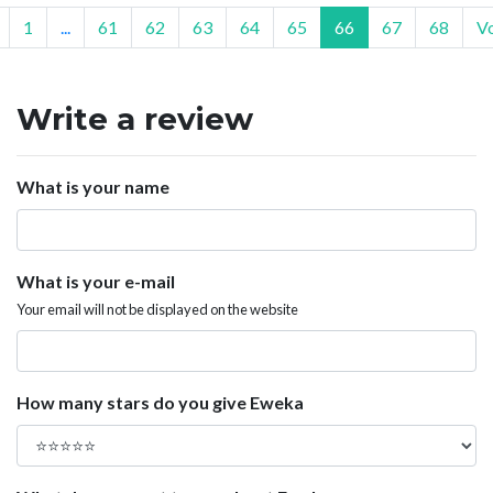
1
...
61
62
63
64
65
66
67
68
V
Write a review
What is your name
What is your e-mail
Your email will not be displayed on the website
How many stars do you give Eweka