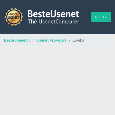
MENU
BesteUsenet.nl
Usenet Providers
Eweka