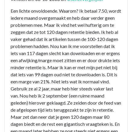
Een lichte onvoldoende. Waarom? Ik betaal 7.50, wordt
iedere maand overgemaakt en heb daar verder geen
problemen mee. Maar ik vind het wel hufterig om te
zeggen dat ze tot 120 dagen retentie bieden. Ik heb al
vaker gehad dat ik artikelen tussen de 100-120 dagen
problemen hadden. Nou kan ik me voorstellen dat ik
iets van 117 dagen slecht kan downloaden en er ergens
een afwijking/marge moet zitten en er door drukte iets
minder retentie is. Maar ik kan er met mijn pet niet bij
dat iets van 99 dagen oud niet te downloaden is. Dit is
een marge van 21%. Niet iets wat ik normaal vind.
Gebruik ze al 2 jaar, maar heb hier steeds vaker last
van. Nou heb ik 2 september (een ruime maand
geleden) hierover geklaagd. Ze zeiden door de feed van
de afgelopen tijd iets teruggezakt te zijn in retentie.
Maar zet dan neer dat je geen 120 dagen maar 80
dagen biedt en de rest een gigantisch vraagteken is. En
een maand later hebben ze nog steeds niet ergens een