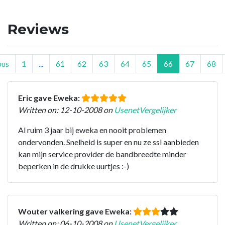
Reviews
ous
1
...
61
62
63
64
65
66
67
68
Eric gave Eweka:
Written on: 12-10-2008 on
UsenetVergelijker
Al ruim 3 jaar bij eweka en nooit problemen
ondervonden. Snelheid is super en nu ze ssl aanbieden
kan mijn service provider de bandbreedte minder
beperken in de drukke uurtjes :-)
Wouter valkering gave Eweka:
Written on: 06-10-2008 on
UsenetVergelijker