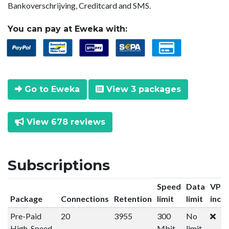
Bankoverschrijving, Creditcard and SMS.
You can pay at Eweka with:
Go to Eweka
View 3 packages
View 678 reviews
Subscriptions
Speed
Data
VPN
Package
Connections
Retention
limit
limit
incl
Pre-Paid
20
3955
300
No
High-Speed
Mbit
limit