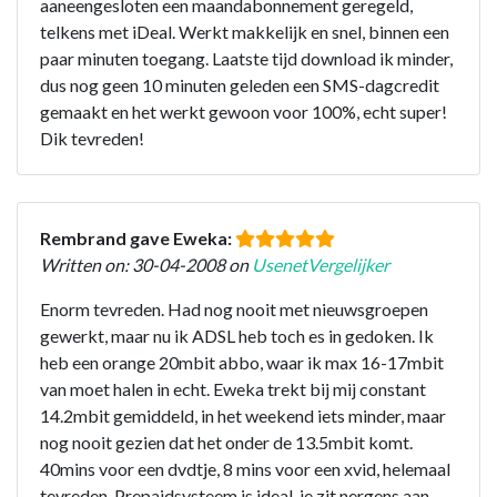
aaneengesloten een maandabonnement geregeld,
telkens met iDeal. Werkt makkelijk en snel, binnen een
paar minuten toegang. Laatste tijd download ik minder,
dus nog geen 10 minuten geleden een SMS-dagcredit
gemaakt en het werkt gewoon voor 100%, echt super!
Dik tevreden!
Rembrand gave Eweka:
Written on: 30-04-2008 on
UsenetVergelijker
Enorm tevreden. Had nog nooit met nieuwsgroepen
gewerkt, maar nu ik ADSL heb toch es in gedoken. Ik
heb een orange 20mbit abbo, waar ik max 16-17mbit
van moet halen in echt. Eweka trekt bij mij constant
14.2mbit gemiddeld, in het weekend iets minder, maar
nog nooit gezien dat het onder de 13.5mbit komt.
40mins voor een dvdtje, 8 mins voor een xvid, helemaal
tevreden. Prepaidsysteem is ideal, je zit nergens aan