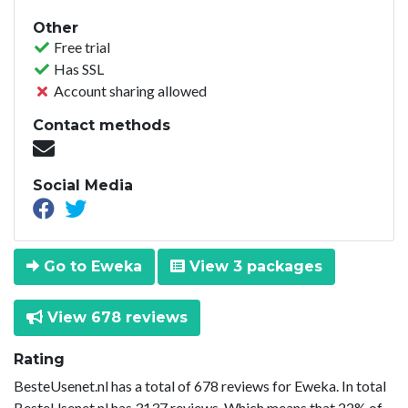
Other
Free trial
Has SSL
Account sharing allowed
Contact methods
Social Media
Go to Eweka
View 3 packages
View 678 reviews
Rating
BesteUsenet.nl has a total of 678 reviews for Eweka. In total
BesteUsenet.nl has 3137 reviews. Which means that 22% of