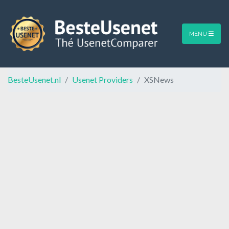
MENU
BesteUsenet.nl
Usenet Providers
XSNews