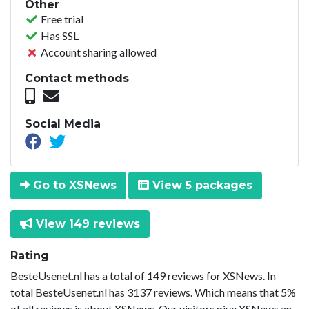
Other
Free trial
Has SSL
Account sharing allowed
Contact methods
Social Media
Go to XSNews
View 5 packages
View 149 reviews
Rating
BesteUsenet.nl has a total of 149 reviews for XSNews. In
total BesteUsenet.nl has 3137 reviews. Which means that 5%
of all reviews is about XSNews. Our visitors give XSNews an