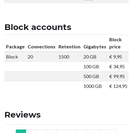
Block accounts
Block
Package
Connections
Retention
Gigabytes
price
Block
20
1500
20 GB
€ 9,95
O
100 GB
€ 34,95
O
500 GB
€ 99,95
O
1000 GB
€ 124,95
O
Reviews