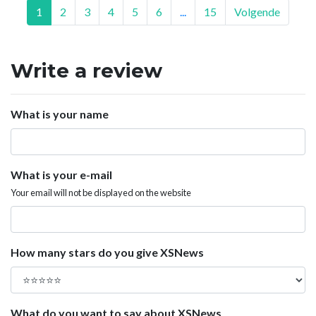
1
2
3
4
5
6
...
15
Volgende
Write a review
What is your name
What is your e-mail
Your email will not be displayed on the website
How many stars do you give XSNews
What do you want to say about XSNews