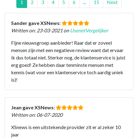
1
2
3
4
5
6
...
15
Next
Sander gave XSNews:
Written on: 23-03-2021 on
UsenetVergelijker
Fijne nieuwsgroep aanbieder! Raar dat er zoveel
mensen zijn met een negatieve review want dat ervaar
ik dus totaal niet. Sterker nog, de klantenservice is juist
erg goed! Ze hebben daar tenminste mensen met
kennis (wat voor een klantenservice toch aardig uniek
is)!
Jean gave XSNews:
Written on: 06-07-2020
XSnews is een uitstekende provider zit er al zeker 10
jaar