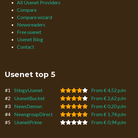
All Usenet Providers
Compare
Compare wizard
Newsreaders
Free usenet
Usenet Blog
Contact
Usenet top 5
#1
StingyUsenet
From € 4,52 p/m
#2
UsenetBucket
From € 2,62 p/m
#3
NewsDemon
From € 0,20 p/m
#4
NewsgroupDirect
From € 1,74 p/m
#5
UsenetPrime
From € 0,94 p/m