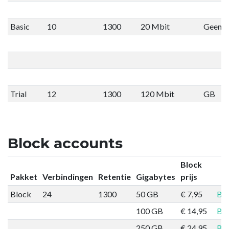
Basic
10
1300
20 Mbit
Geen li
Trial
12
1300
120 Mbit
GB
Block accounts
Block
Pakket
Verbindingen
Retentie
Gigabytes
prijs
Block
24
1300
50 GB
€ 7,95
Bes
100 GB
€ 14,95
Bes
250 GB
€ 24,95
Bes