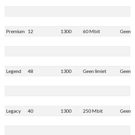
Premium
12
1300
60 Mbit
Geen li
Legend
48
1300
Geen limiet
Geen li
Legacy
40
1300
250 Mbit
Geen li