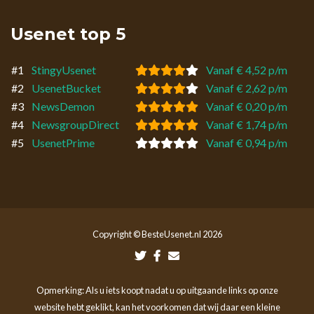
Usenet top 5
#1
StingyUsenet
Vanaf € 4,52 p/m
#2
UsenetBucket
Vanaf € 2,62 p/m
#3
NewsDemon
Vanaf € 0,20 p/m
#4
NewsgroupDirect
Vanaf € 1,74 p/m
#5
UsenetPrime
Vanaf € 0,94 p/m
Copyright © BesteUsenet.nl 2026
Opmerking: Als u iets koopt nadat u op uitgaande links op onze
website hebt geklikt, kan het voorkomen dat wij daar een kleine