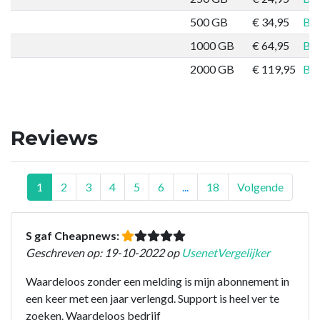
500 GB
€ 34,95
Bes
1000 GB
€ 64,95
Bes
2000 GB
€ 119,95
Bes
Reviews
1
2
3
4
5
6
...
18
Volgende
S gaf Cheapnews:
Geschreven op: 19-10-2022 op
UsenetVergelijker
Waardeloos zonder een melding is mijn abonnement in
een keer met een jaar verlengd. Support is heel ver te
zoeken. Waardeloos bedrijf