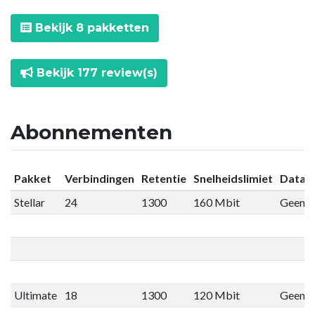
Bekijk 8 pakketten
Bekijk 177 review(s)
Abonnementen
Pakket
Verbindingen
Retentie
Snelheidslimiet
Datali
Stellar
24
1300
160 Mbit
Geen li
Ultimate
18
1300
120 Mbit
Geen li