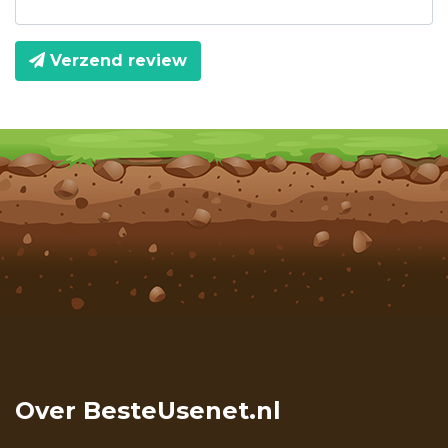
Verzend review
Over BesteUsenet.nl