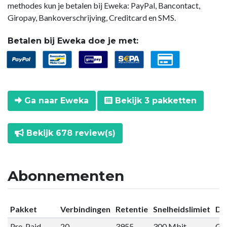
methodes kun je betalen bij Eweka: PayPal, Bancontact,
Giropay, Bankoverschrijving, Creditcard en SMS.
Betalen bij Eweka doe je met:
Ga naar Eweka
Bekijk 3 pakketten
Bekijk 678 review(s)
Abonnementen
Pakket
Verbindingen
Retentie
Snelheidslimiet
Da
Pre-Paid
20
3955
300 Mbit
Gee