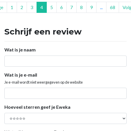
ge
1
2
3
4
5
6
7
8
9
...
68
Vol
Schrijf een review
Wat is je naam
Wat is je e-mail
Je e-mail wordt niet weergegeven op de website
Hoeveel sterren geef je Eweka