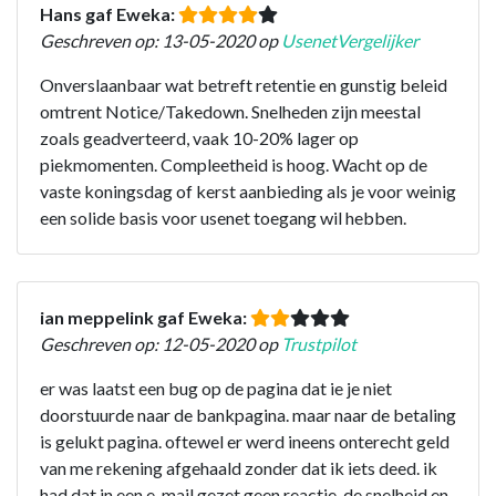
Hans gaf Eweka:
Geschreven op: 13-05-2020 op
UsenetVergelijker
Onverslaanbaar wat betreft retentie en gunstig beleid
omtrent Notice/Takedown. Snelheden zijn meestal
zoals geadverteerd, vaak 10-20% lager op
piekmomenten. Compleetheid is hoog. Wacht op de
vaste koningsdag of kerst aanbieding als je voor weinig
een solide basis voor usenet toegang wil hebben.
ian meppelink gaf Eweka:
Geschreven op: 12-05-2020 op
Trustpilot
er was laatst een bug op de pagina dat ie je niet
doorstuurde naar de bankpagina. maar naar de betaling
is gelukt pagina. oftewel er werd ineens onterecht geld
van me rekening afgehaald zonder dat ik iets deed. ik
had dat in een e-mail gezet geen reactie. de snelheid en