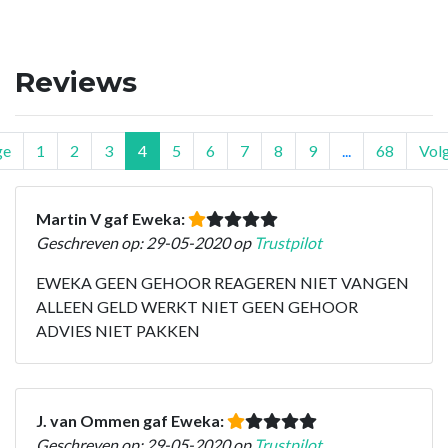
Reviews
ge
1
2
3
4
5
6
7
8
9
...
68
Vol
Martin V gaf Eweka:
Geschreven op: 29-05-2020 op
Trustpilot
EWEKA GEEN GEHOOR REAGEREN NIET VANGEN
ALLEEN GELD WERKT NIET GEEN GEHOOR
ADVIES NIET PAKKEN
J. van Ommen gaf Eweka:
Geschreven op: 29-05-2020 op
Trustpilot