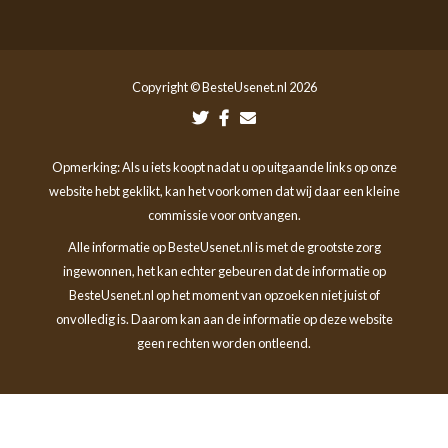
Copyright © BesteUsenet.nl 2026
Opmerking: Als u iets koopt nadat u op uitgaande links op onze
website hebt geklikt, kan het voorkomen dat wij daar een kleine
commissie voor ontvangen.
Alle informatie op BesteUsenet.nl is met de grootste zorg
ingewonnen, het kan echter gebeuren dat de informatie op
BesteUsenet.nl op het moment van opzoeken niet juist of
onvolledig is. Daarom kan aan de informatie op deze website
geen rechten worden ontleend.