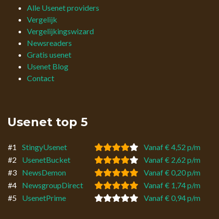
Alle Usenet providers
Vergelijk
Vergelijkingswizard
Newsreaders
Gratis usenet
Usenet Blog
Contact
Usenet top 5
#1
StingyUsenet
Vanaf € 4,52 p/m
#2
UsenetBucket
Vanaf € 2,62 p/m
#3
NewsDemon
Vanaf € 0,20 p/m
#4
NewsgroupDirect
Vanaf € 1,74 p/m
#5
UsenetPrime
Vanaf € 0,94 p/m