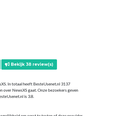
Bekijk 38 review(s)
XS. In totaal heeft BesteUsenet.nl 3137
gen over NewsXS gaat. Onze bezoekers geven
teUsenet.nl is 3.8.
 mogelijkheid om eerst te testen of deze provider