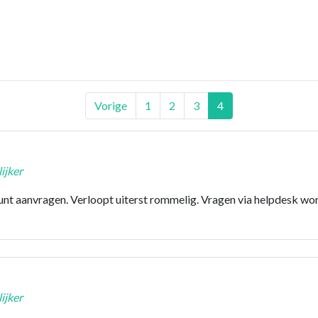
Vorige
1
2
3
4
ijker
unt aanvragen. Verloopt uiterst rommelig. Vragen via helpdesk wor
ijker