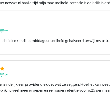
er newsxs.nl haal altijd mijn max snelheid. retentie is ook dik in or
ijker
elheid en rond het middaguur snelheid gehalveerd terwijl my ast
ijker
,eindelijk een provider die doet wat ze zeggen, Hoe het kan weet 
eb ik nu veel meer groepen en een super retentie voor 6.25 per ma