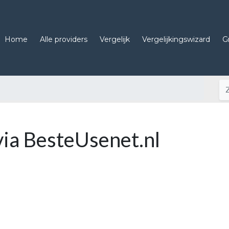
Home
Alle providers
Vergelijk
Vergelijkingswizard
G
via BesteUsenet.nl