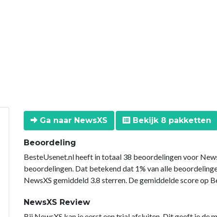
Ga naar NewsXS
Bekijk 8 pakketten
Beoordeling
BesteUsenet.nl heeft in totaal 38 beoordelingen voor News
beoordelingen. Dat betekend dat 1% van alle beoordelin
NewsXS gemiddeld 3.8 sterren. De gemiddelde score op Bes
NewsXS Review
Bij NewsXS kan je eerst een trial afsluiten. Dit geeft je de