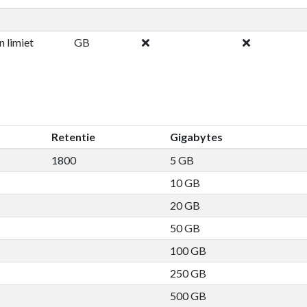
 limiet
GB
Retentie
Gigabytes
1800
5 GB
10 GB
20 GB
50 GB
100 GB
250 GB
500 GB