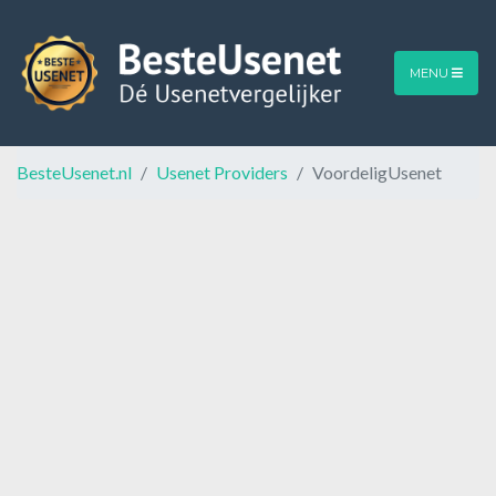
MENU
BesteUsenet.nl
Usenet Providers
VoordeligUsenet