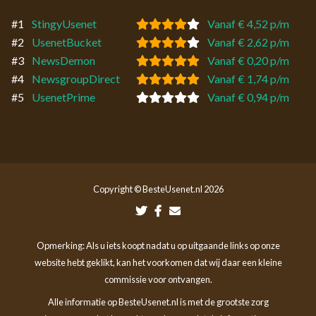
#1
StingyUsenet
Vanaf € 4,52 p/m
#2
UsenetBucket
Vanaf € 2,62 p/m
#3
NewsDemon
Vanaf € 0,20 p/m
#4
NewsgroupDirect
Vanaf € 1,74 p/m
#5
UsenetPrime
Vanaf € 0,94 p/m
Copyright © BesteUsenet.nl 2026
Opmerking: Als u iets koopt nadat u op uitgaande links op onze
website hebt geklikt, kan het voorkomen dat wij daar een kleine
commissie voor ontvangen.
Alle informatie op BesteUsenet.nl is met de grootste zorg