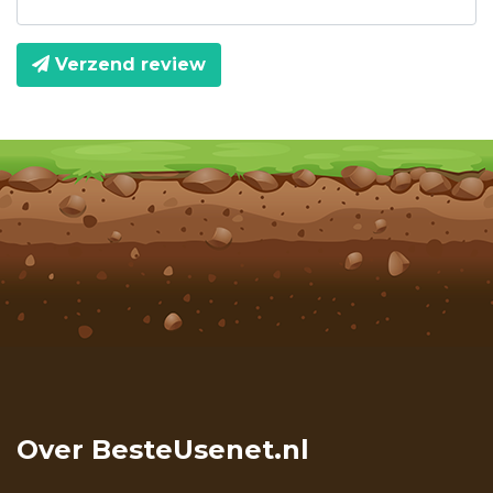
Verzend review
Over BesteUsenet.nl