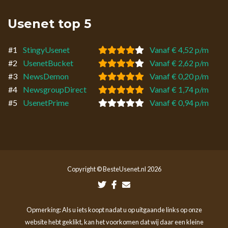
Usenet top 5
#1
StingyUsenet
Vanaf € 4,52 p/m
#2
UsenetBucket
Vanaf € 2,62 p/m
#3
NewsDemon
Vanaf € 0,20 p/m
#4
NewsgroupDirect
Vanaf € 1,74 p/m
#5
UsenetPrime
Vanaf € 0,94 p/m
Copyright © BesteUsenet.nl 2026
Opmerking: Als u iets koopt nadat u op uitgaande links op onze
website hebt geklikt, kan het voorkomen dat wij daar een kleine