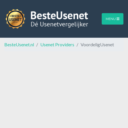
MENU
BesteUsenet.nl
Usenet Providers
VoordeligUsenet