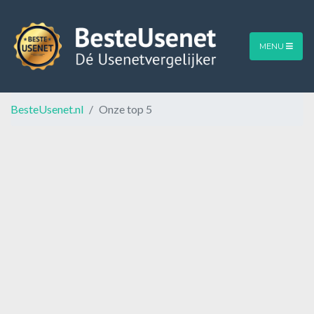
MENU
BesteUsenet.nl
Onze top 5