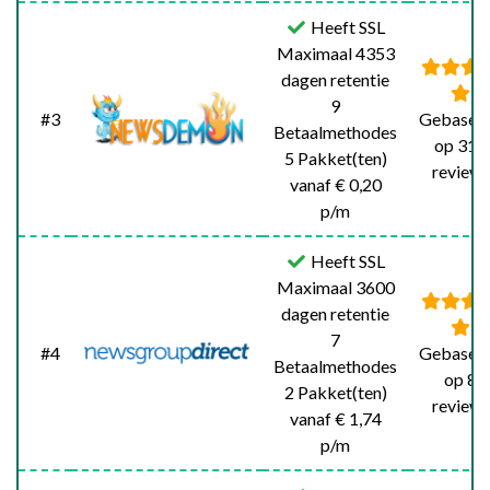
Heeft SSL
Maximaal 4353
dagen retentie
9
#3
Gebasee
Betaalmethodes
op 311
5 Pakket(ten)
reviews
vanaf € 0,20
p/m
Heeft SSL
Maximaal 3600
dagen retentie
7
#4
Gebasee
Betaalmethodes
op 8
2 Pakket(ten)
reviews
vanaf € 1,74
p/m