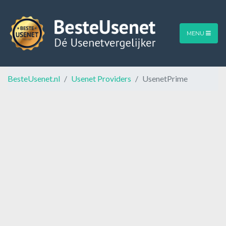
MENU
BesteUsenet.nl
Usenet Providers
UsenetPrime