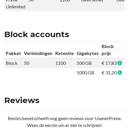
Unlimited
Block accounts
Block
Pakket
Verbindingen
Retentie
Gigabytes
prijs
Block
50
1100
500 GB
€ 17,83
B
1000 GB
€ 31,20
B
Reviews
BesteUsenet.nl heeft nog geen reviews voor UsenetPrime.
Wees de eerste om er één te schrijven!