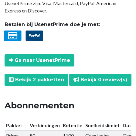
UsenetPrime zijn: Visa, Mastercard, PayPal, American
Express en Discover.
Betalen bij UsenetPrime doe je met:
Ga naar UsenetPrime
Bekijk 2 pakketten
Bekijk 0 review(s)
Abonnementen
Pakket
Verbindingen
Retentie
Snelheidslimiet
Datal
Prime
50
1100
Geen limiet
Geen l