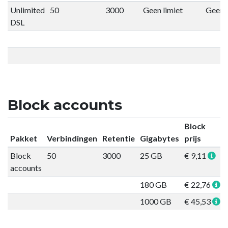
Unlimited
50
3000
Geen limiet
Geen l
DSL
Block accounts
Block
Pakket
Verbindingen
Retentie
Gigabytes
prijs
Block
50
3000
25 GB
€ 9,11
accounts
180 GB
€ 22,76
1000 GB
€ 45,53