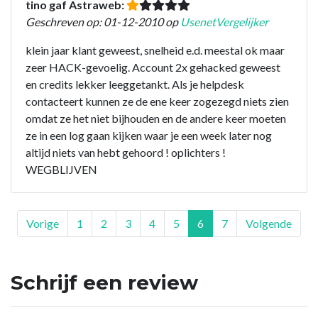
tino gaf Astraweb:
Geschreven op: 01-12-2010 op
UsenetVergelijker
klein jaar klant geweest, snelheid e.d. meestal ok maar
zeer HACK-gevoelig. Account 2x gehacked geweest
en credits lekker leeggetankt. Als je helpdesk
contacteert kunnen ze de ene keer zogezegd niets zien
omdat ze het niet bijhouden en de andere keer moeten
ze in een log gaan kijken waar je een week later nog
altijd niets van hebt gehoord ! oplichters !
WEGBLIJVEN
Vorige
1
2
3
4
5
6
7
Volgende
Schrijf een review