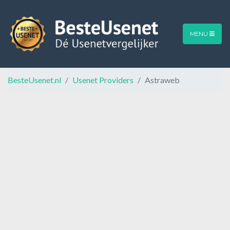
MENU
BesteUsenet.nl
Usenet Providers
Astraweb