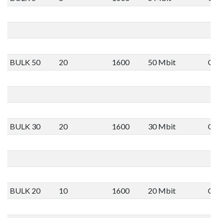
BULK 50
20
1600
50 Mbit
Ge
BULK 30
20
1600
30 Mbit
Ge
BULK 20
10
1600
20 Mbit
Ge