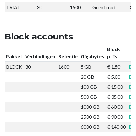
TRIAL
30
1600
Geen limiet
G
Block accounts
Block
Pakket
Verbindingen
Retentie
Gigabytes
prijs
BLOCK
30
1600
5 GB
€ 1,50
Bes
20 GB
€ 5,00
Bes
100 GB
€ 15,00
Bes
500 GB
€ 35,00
Bes
1000 GB
€ 60,00
Bes
2500 GB
€ 90,00
Bes
6000 GB
€ 140,00
Bes