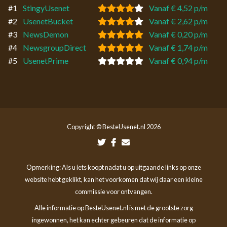
#1
StingyUsenet
Vanaf € 4,52 p/m
#2
UsenetBucket
Vanaf € 2,62 p/m
#3
NewsDemon
Vanaf € 0,20 p/m
#4
NewsgroupDirect
Vanaf € 1,74 p/m
#5
UsenetPrime
Vanaf € 0,94 p/m
Copyright © BesteUsenet.nl 2026
Opmerking: Als u iets koopt nadat u op uitgaande links op onze
website hebt geklikt, kan het voorkomen dat wij daar een kleine
commissie voor ontvangen.
Alle informatie op BesteUsenet.nl is met de grootste zorg
ingewonnen, het kan echter gebeuren dat de informatie op