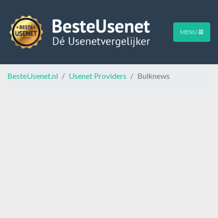
MENU
BesteUsenet.nl
Usenet Providers
Bulknews