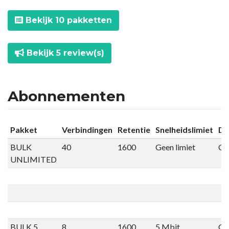
Bekijk 10 pakketten
Bekijk 5 review(s)
Abonnementen
Pakket
Verbindingen
Retentie
Snelheidslimiet
Da
BULK
40
1600
Geen limiet
Ge
UNLIMITED
BULK 5
8
1600
5 Mbit
Ge