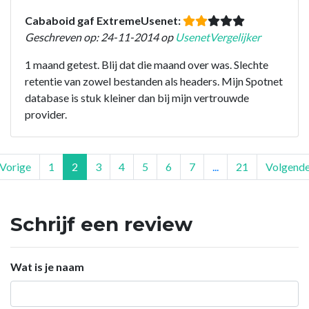
Cababoid gaf ExtremeUsenet:
Geschreven op: 24-11-2014 op
UsenetVergelijker
1 maand getest. Blij dat die maand over was. Slechte
retentie van zowel bestanden als headers. Mijn Spotnet
database is stuk kleiner dan bij mijn vertrouwde
provider.
Vorige
1
2
3
4
5
6
7
...
21
Volgend
Schrijf een review
Wat is je naam