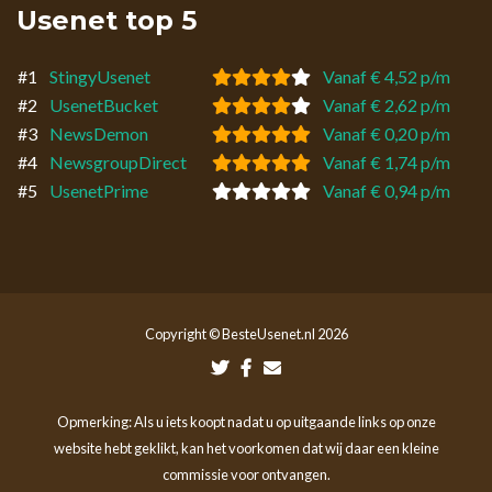
Usenet top 5
#1
StingyUsenet
Vanaf € 4,52 p/m
#2
UsenetBucket
Vanaf € 2,62 p/m
#3
NewsDemon
Vanaf € 0,20 p/m
#4
NewsgroupDirect
Vanaf € 1,74 p/m
#5
UsenetPrime
Vanaf € 0,94 p/m
Copyright © BesteUsenet.nl 2026
Opmerking: Als u iets koopt nadat u op uitgaande links op onze
website hebt geklikt, kan het voorkomen dat wij daar een kleine
commissie voor ontvangen.