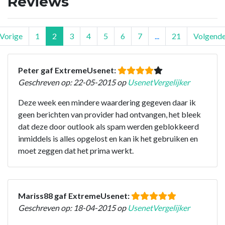
Reviews
Vorige
1
2
3
4
5
6
7
...
21
Volgend
Peter gaf ExtremeUsenet:
Geschreven op: 22-05-2015 op
UsenetVergelijker
Deze week een mindere waardering gegeven daar ik
geen berichten van provider had ontvangen, het bleek
dat deze door outlook als spam werden geblokkeerd
inmiddels is alles opgelost en kan ik het gebruiken en
moet zeggen dat het prima werkt.
Mariss88 gaf ExtremeUsenet:
Geschreven op: 18-04-2015 op
UsenetVergelijker