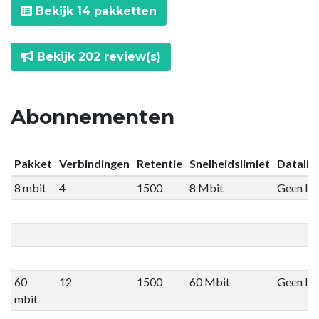
Bekijk 14 pakketten
Bekijk 202 review(s)
Abonnementen
Pakket
Verbindingen
Retentie
Snelheidslimiet
Datalim
8 mbit
4
1500
8 Mbit
Geen lim
60
12
1500
60 Mbit
Geen lim
mbit