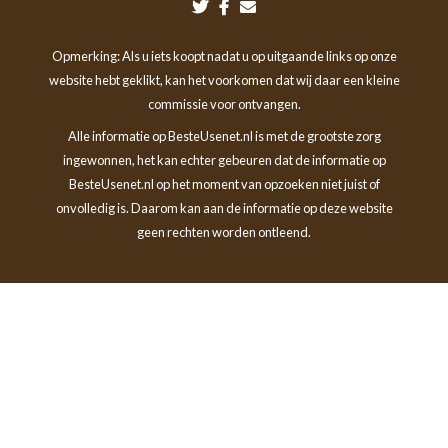
Opmerking: Als u iets koopt nadat u op uitgaande links op onze
website hebt geklikt, kan het voorkomen dat wij daar een kleine
commissie voor ontvangen.
Alle informatie op BesteUsenet.nl is met de grootste zorg
ingewonnen, het kan echter gebeuren dat de informatie op
BesteUsenet.nl op het moment van opzoeken niet juist of
onvolledig is. Daarom kan aan de informatie op deze website
geen rechten worden ontleend.