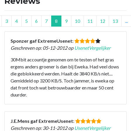
Reviews
3
4
5
6
7
8
9
10
11
12
13
...
Sponzer gaf ExtremeUsenet:
Geschreven op: 05-12-2012 op
UsenetVergelijker
30Mbit accountje genomen om te testen of het gras
ergens anders groener is dan bij Eweka. Had veel dows
die geblokkeerd werden. Haalt de 3840 KB/s niet....
Gemiddeld op 3200 KB/S. Toch jammer, is eweka op
dat front toch wat betrouwbaarder en maar 50 cent
duurder.
J.E.Mens gaf ExtremeUsenet:
Geschreven op: 30-11-2012 op
UsenetVergelijker