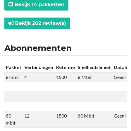
Bekijk 14 pakketten
Bekijk 202 review(s)
Abonnementen
Pakket
Verbindingen
Retentie
Snelheidslimiet
Datalim
8 mbit
4
1500
8 Mbit
Geen lim
60
12
1500
60 Mbit
Geen lim
mbit