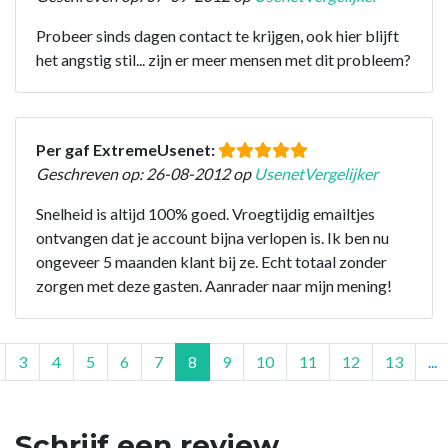
Probeer sinds dagen contact te krijgen, ook hier blijft
het angstig stil... zijn er meer mensen met dit probleem?
Per gaf ExtremeUsenet:
Geschreven op: 26-08-2012 op
UsenetVergelijker
Snelheid is altijd 100% goed. Vroegtijdig emailtjes
ontvangen dat je account bijna verlopen is. Ik ben nu
ongeveer 5 maanden klant bij ze. Echt totaal zonder
zorgen met deze gasten. Aanrader naar mijn mening!
3
4
5
6
7
8
9
10
11
12
13
...
Schrijf een review