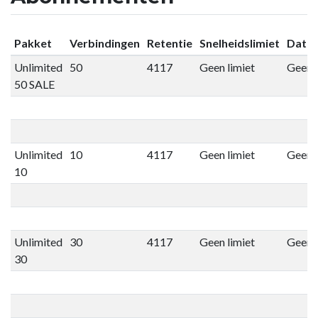
Pakket
Verbindingen
Retentie
Snelheidslimiet
Datal
Unlimited
50
4117
Geen limiet
Geen l
50 SALE
Unlimited
10
4117
Geen limiet
Geen l
10
Unlimited
30
4117
Geen limiet
Geen l
30