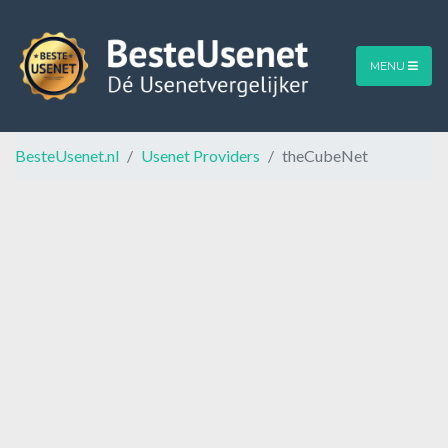
MENU
BesteUsenet.nl
Usenet Providers
theCubeNet