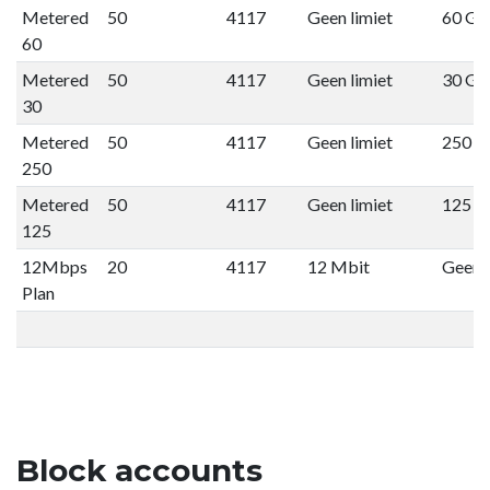
Metered
50
4117
Geen limiet
60 GB
60
Metered
50
4117
Geen limiet
30 GB
30
Metered
50
4117
Geen limiet
250 G
250
Metered
50
4117
Geen limiet
125 G
125
12Mbps
20
4117
12 Mbit
Geen l
Plan
Block accounts