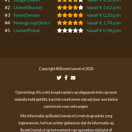
#2
UsenetBucket
Vanaf € 2,62 p/m
#3
NewsDemon
Vanaf € 0,20 p/m
#4
NewsgroupDirect
Vanaf € 1,74 p/m
#5
UsenetPrime
Vanaf € 0,94 p/m
Copyright © BesteUsenet.nl 2026
Opmerking: Als u iets koopt nadat u op uitgaande links op onze
website hebt geklikt, kan het voorkomen dat wij daar een kleine
commissie voor ontvangen.
Alle informatie op BesteUsenet.nl is met de grootste zorg
ingewonnen, het kan echter gebeuren dat de informatie op
BesteUsenet.nl op het moment van opzoeken niet juist of