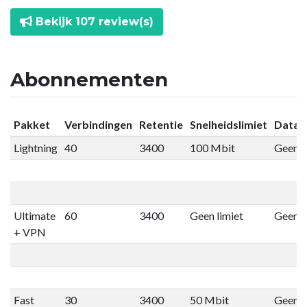
Bekijk 107 review(s)
Abonnementen
Pakket
Verbindingen
Retentie
Snelheidslimiet
Datali
Lightning
40
3400
100 Mbit
Geen l
Ultimate
60
3400
Geen limiet
Geen l
+ VPN
Fast
30
3400
50 Mbit
Geen l