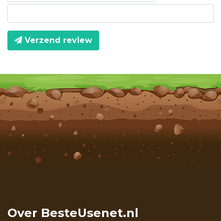
Verzend review
Over BesteUsenet.nl