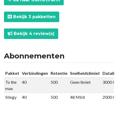
Bekijk 3 pakketten
Bekijk 4 review(s)
Abonnementen
Pakket
Verbindingen
Retentie
Snelheidslimiet
Datalim
To the
40
500
Geen limiet
3000 G
max
Stingy
40
500
48 Mbit
2000 G