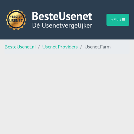
MENU
BesteUsenet.nl
Usenet Providers
Usenet.Farm