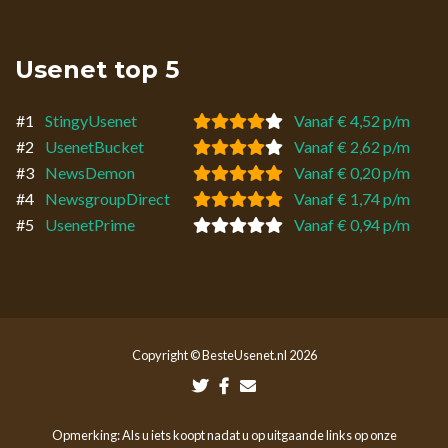
Usenet top 5
#1
StingyUsenet
Vanaf € 4,52 p/m
#2
UsenetBucket
Vanaf € 2,62 p/m
#3
NewsDemon
Vanaf € 0,20 p/m
#4
NewsgroupDirect
Vanaf € 1,74 p/m
#5
UsenetPrime
Vanaf € 0,94 p/m
Copyright © BesteUsenet.nl 2026
Opmerking: Als u iets koopt nadat u op uitgaande links op onze