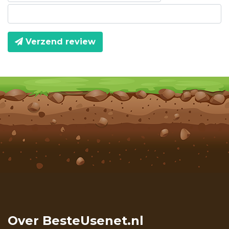
Verzend review
Over BesteUsenet.nl