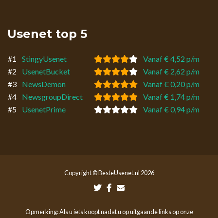
Usenet top 5
#1
StingyUsenet
Vanaf € 4,52 p/m
#2
UsenetBucket
Vanaf € 2,62 p/m
#3
NewsDemon
Vanaf € 0,20 p/m
#4
NewsgroupDirect
Vanaf € 1,74 p/m
#5
UsenetPrime
Vanaf € 0,94 p/m
Copyright © BesteUsenet.nl 2026
Opmerking: Als u iets koopt nadat u op uitgaande links op onze