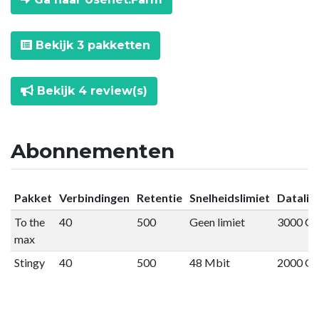
Bekijk 3 pakketten
Bekijk 4 review(s)
Abonnementen
Pakket
Verbindingen
Retentie
Snelheidslimiet
Datalim
To the
40
500
Geen limiet
3000 G
max
Stingy
40
500
48 Mbit
2000 G