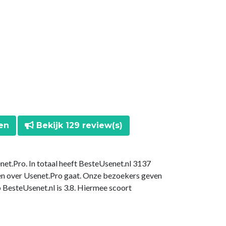
en
Bekijk 129 review(s)
net.Pro. In totaal heeft BesteUsenet.nl 3137
en over Usenet.Pro gaat. Onze bezoekers geven
 BesteUsenet.nl is 3.8. Hiermee scoort