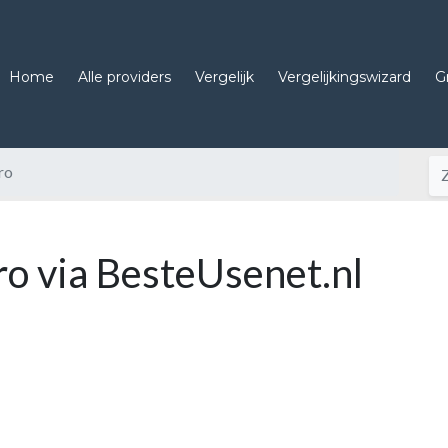
Home
Alle providers
Vergelijk
Vergelijkingswizard
G
ro
ro via BesteUsenet.nl