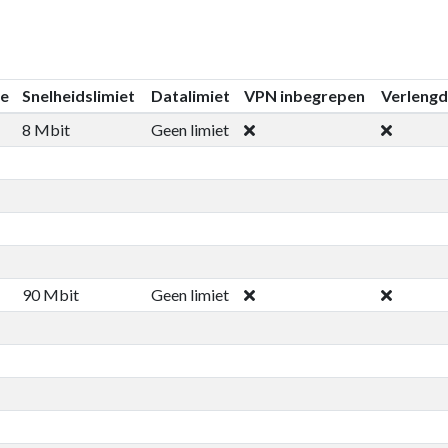
ie
Snelheidslimiet
Datalimiet
VPN inbegrepen
Verlengd
8 Mbit
Geen limiet
90 Mbit
Geen limiet