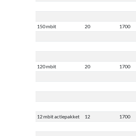
150 mbit
20
1700
120 mbit
20
1700
12 mbit actiepakket
12
1700