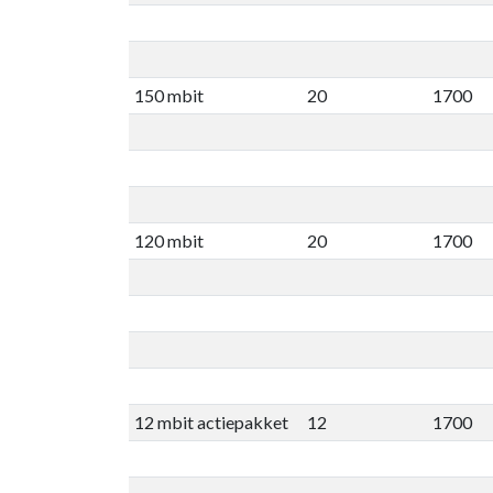
150 mbit
20
1700
120 mbit
20
1700
12 mbit actiepakket
12
1700