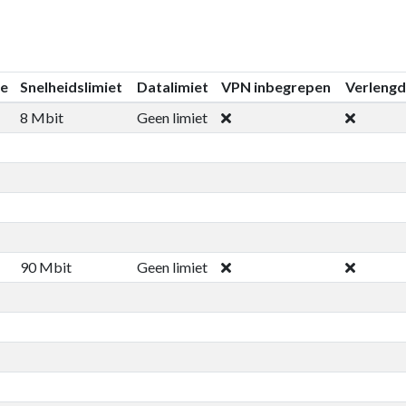
ie
Snelheidslimiet
Datalimiet
VPN inbegrepen
Verlengd
8 Mbit
Geen limiet
90 Mbit
Geen limiet