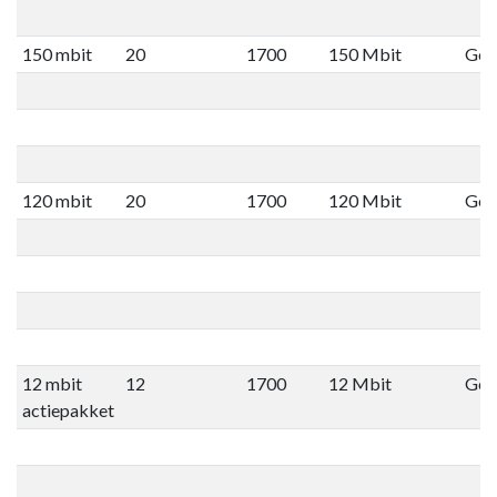
150 mbit
20
1700
150 Mbit
Geen
120 mbit
20
1700
120 Mbit
Geen
12 mbit
12
1700
12 Mbit
Geen
actiepakket