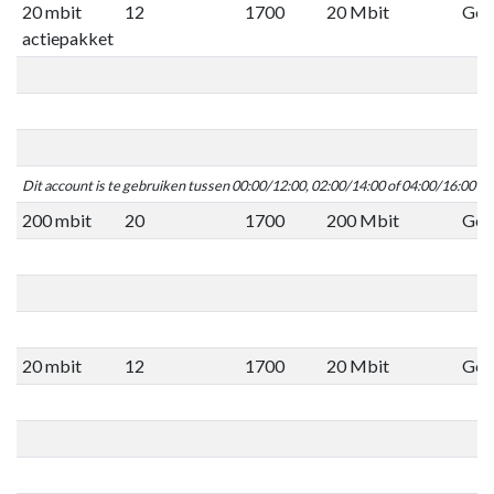
20 mbit
12
1700
20 Mbit
Geen
actiepakket
Dit account is te gebruiken tussen 00:00/12:00, 02:00/14:00 of 04:00/16:00 C
200 mbit
20
1700
200 Mbit
Geen
20 mbit
12
1700
20 Mbit
Geen