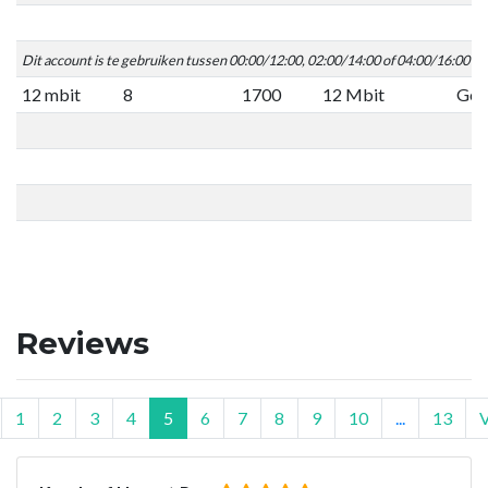
Dit account is te gebruiken tussen 00:00/12:00, 02:00/14:00 of 04:00/16:00 C
12 mbit
8
1700
12 Mbit
Geen
Reviews
1
2
3
4
5
6
7
8
9
10
...
13