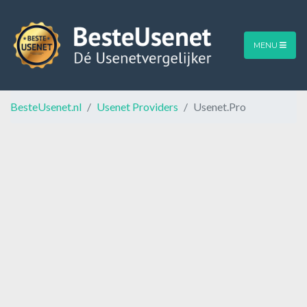
MENU
BesteUsenet.nl
Usenet Providers
Usenet.Pro