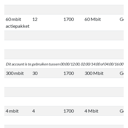
60 mbit
12
1700
60 Mbit
Geen
actiepakket
Dit account is te gebruiken tussen 00:00/12:00, 02:00/14:00 of 04:00/16:00 C
300 mbit
30
1700
300 Mbit
Geen
4 mbit
4
1700
4 Mbit
Geen