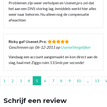
Problemen zijn weer verholpen en Usenet.pro zei dat
het aan een DNS storing lag, inmiddels werkt hier alles
weer naar behoren. Nu alleen nog de compensatie
afwachten
Ricky gaf Usenet.Pro:
Geschreven op: 06-12-2011 op
UsenetVergelijker
Vandaag een account aangemaakt en kon direct aan de
slag, haal met Ziggo ruim 13.5mb per seconde!
1
2
3
4
5
6
7
8
9
10
...
13
Schrijf een review