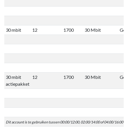
30 mbit
12
1700
30 Mbit
Geen
30 mbit
12
1700
30 Mbit
Geen
actiepakket
Dit account is te gebruiken tussen 00:00/12:00, 02:00/14:00 of 04:00/16:00 C