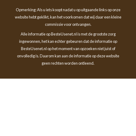
Opmerking: Als u iets koopt nadat u op uitgaande links op onze
website hebt geklikt, kan het voorkomen dat wij daar een kleine
commissie voor ontvangen.
Alle informatie op BesteUsenet.nl is met de grootste zorg
ingewonnen, het kan echter gebeuren dat de informatie op
BesteUsenet.nl op het moment van opzoeken niet juist of
onvolledig is. Daarom kan aan de informatie op deze website
geen rechten worden ontleend.