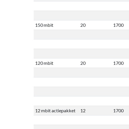
150 mbit
20
1700
120 mbit
20
1700
12 mbit actiepakket
12
1700