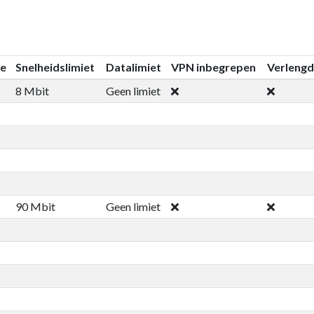
ie
Snelheidslimiet
Datalimiet
VPN inbegrepen
Verlengd
8 Mbit
Geen limiet
90 Mbit
Geen limiet