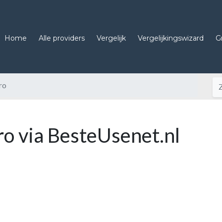
Home
Alle providers
Vergelijk
Vergelijkingswizard
G
ro
ro via BesteUsenet.nl