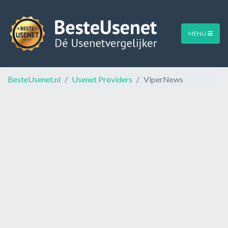
MENU
BesteUsenet.nl
Usenet Providers
ViperNews