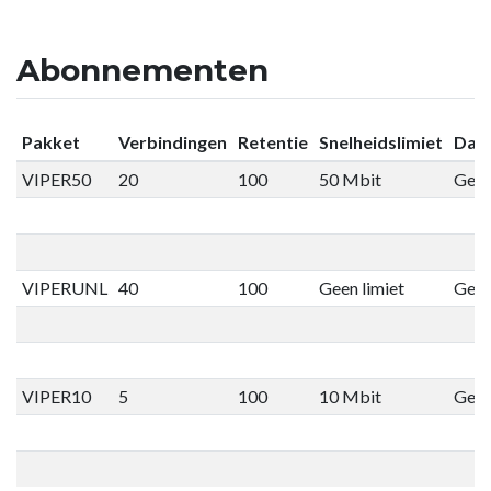
Abonnementen
Pakket
Verbindingen
Retentie
Snelheidslimiet
Data
VIPER50
20
100
50 Mbit
Geen
VIPERUNL
40
100
Geen limiet
Geen
VIPER10
5
100
10 Mbit
Geen