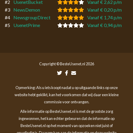
#2
UsenetBucket
Vanaf € 2,62 p/m
#3
NewsDemon
Vanaf € 0,20 p/m
#4
NewsgroupDirect
Vanaf € 1,74 p/m
#5
UsenetPrime
Vanaf € 0,94 p/m
Copyright © BesteUsenet.nl 2026
Opmerking: Als u iets koopt nadat u op uitgaande links op onze
website hebt geklikt, kan het voorkomen dat wij daar een kleine
commissie voor ontvangen.
Alle informatie op BesteUsenet.nl is met de grootste zorg
ingewonnen, het kan echter gebeuren dat de informatie op
BesteUsenet.nl op het moment van opzoeken niet juist of
onvolledig is. Daarom kan aan de informatie op deze website