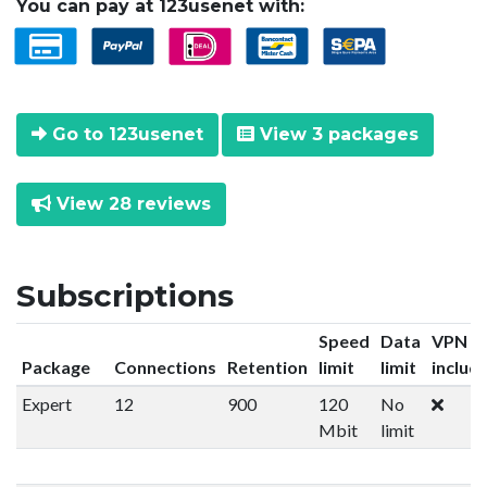
You can pay at 123usenet with:
Go to 123usenet
View 3 packages
View 28 reviews
Subscriptions
Speed
Data
VPN
Package
Connections
Retention
limit
limit
includ
Expert
12
900
120
No
Mbit
limit