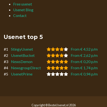
Free usenet
Usenet Blog
Contact
Usenet top 5
#1
StingyUsenet
From € 4,52 p/m
#2
UsenetBucket
From € 2,62 p/m
#3
NewsDemon
From € 0,20 p/m
#4
NewsgroupDirect
From € 1,74 p/m
#5
UsenetPrime
From € 0,94 p/m
Copyright © BesteUsenet.nl 2026