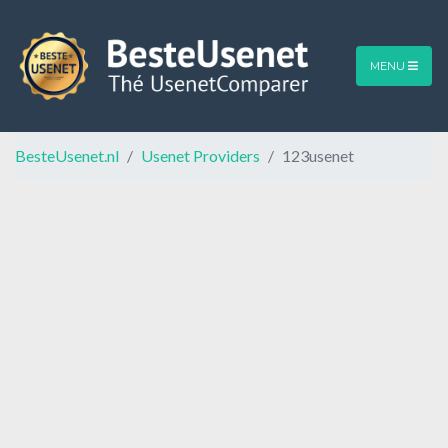
MENU
BesteUsenet.nl
Usenet Providers
123usenet