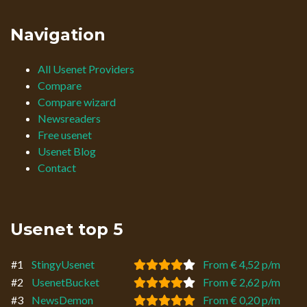
Navigation
All Usenet Providers
Compare
Compare wizard
Newsreaders
Free usenet
Usenet Blog
Contact
Usenet top 5
#1
StingyUsenet
From € 4,52 p/m
#2
UsenetBucket
From € 2,62 p/m
#3
NewsDemon
From € 0,20 p/m