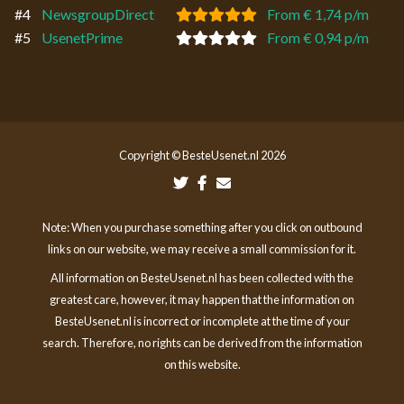
#4
NewsgroupDirect
From € 1,74 p/m
#5
UsenetPrime
From € 0,94 p/m
Copyright © BesteUsenet.nl 2026
Note: When you purchase something after you click on outbound
links on our website, we may receive a small commission for it.
All information on BesteUsenet.nl has been collected with the
greatest care, however, it may happen that the information on
BesteUsenet.nl is incorrect or incomplete at the time of your
search. Therefore, no rights can be derived from the information
on this website.