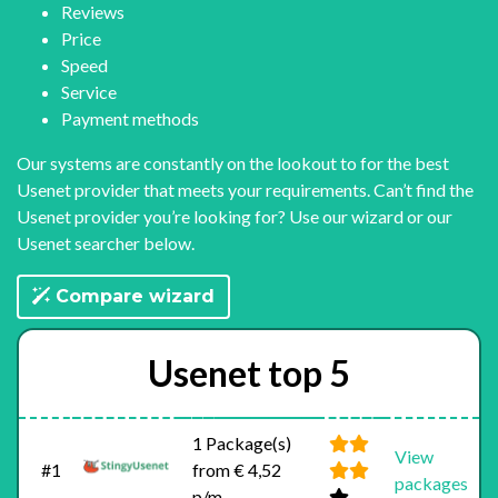
Reviews
Price
Speed
Service
Payment methods
Our systems are constantly on the lookout to for the best
Usenet provider that meets your requirements. Can’t find the
Usenet provider you’re looking for? Use our wizard or our
Usenet searcher below.
Compare wizard
Usenet top 5
1 Package(s)
View
#1
from € 4,52
packages
p/m