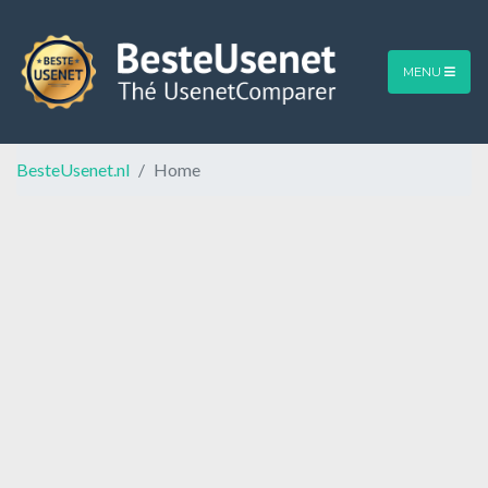
MENU
BesteUsenet.nl
Home