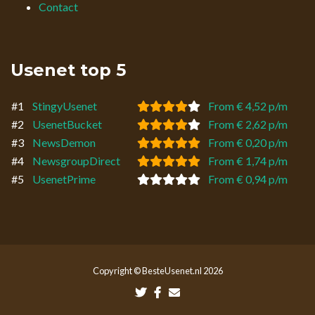
Contact
Usenet top 5
#1
StingyUsenet
From € 4,52 p/m
#2
UsenetBucket
From € 2,62 p/m
#3
NewsDemon
From € 0,20 p/m
#4
NewsgroupDirect
From € 1,74 p/m
#5
UsenetPrime
From € 0,94 p/m
Copyright © BesteUsenet.nl 2026