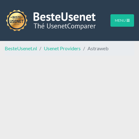
MENU
BesteUsenet.nl
Usenet Providers
Astraweb