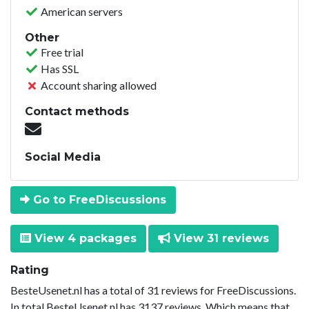
American servers
Other
Free trial
Has SSL
Account sharing allowed
Contact methods
Social Media
Go to FreeDiscussions
View 4 packages
View 31 reviews
Rating
BesteUsenet.nl has a total of 31 reviews for FreeDiscussions.
In total BesteUsenet.nl has 3137 reviews. Which means that