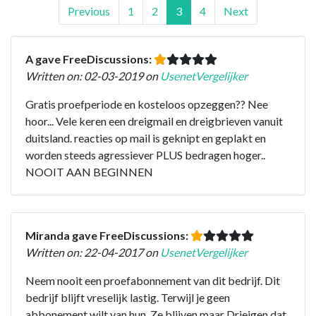
Previous
1
2
3
4
Next
A gave FreeDiscussions:
Written on: 02-03-2019 on
UsenetVergelijker
Gratis proefperiode en kosteloos opzeggen?? Nee
hoor... Vele keren een dreigmail en dreigbrieven vanuit
duitsland. reacties op mail is geknipt en geplakt en
worden steeds agressiever PLUS bedragen hoger..
NOOIT AAN BEGINNEN
Miranda gave FreeDiscussions:
Written on: 22-04-2017 on
UsenetVergelijker
Neem nooit een proefabonnement van dit bedrijf. Dit
bedrijf blijft vreselijk lastig. Terwijl je geen
abbonement wilt van hun. Ze blijven maar Drieigen dat