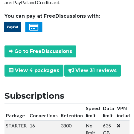
are: PayPal and Creditcard.
You can pay at FreeDiscussions with:
Go to FreeDiscussions
View 4 packages
View 31 reviews
Subscriptions
Speed
Data
VPN
Package
Connections
Retention
limit
limit
include
STARTER
16
3800
No
635
limit
GB