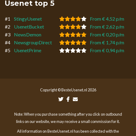
Usenet top 5
#1
StingyUsenet
From € 4,52 p/m
#2
UsenetBucket
From € 2,62 p/m
#3
NewsDemon
From € 0,20 p/m
#4
NewsgroupDirect
From € 1,74 p/m
#5
UsenetPrime
From € 0,94 p/m
Copyright © BesteUsenet.nl 2026
Note: When you purchase something after you click on outbound
links on our website, we may receive a small commission for it.
All information on BesteUsenet.nl has been collected with the