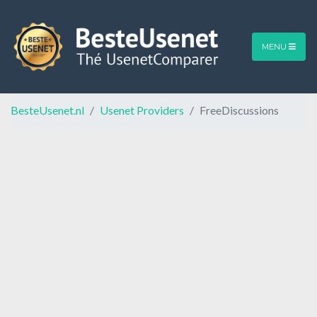
MENU
BesteUsenet.nl
Usenet Providers
FreeDiscussions