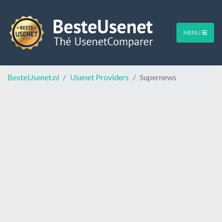
MENU
BesteUsenet.nl
Usenet Providers
Supernews