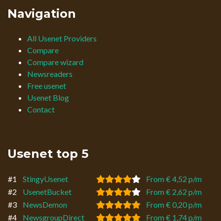
Navigation
All Usenet Providers
Compare
Compare wizard
Newsreaders
Free usenet
Usenet Blog
Contact
Usenet top 5
#1
StingyUsenet
From € 4,52 p/m
#2
UsenetBucket
From € 2,62 p/m
#3
NewsDemon
From € 0,20 p/m
#4
NewsgroupDirect
From € 1,74 p/m