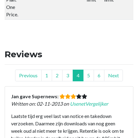
One
Price.
Reviews
Previous
1
2
3
4
5
6
Next
Jan gave Supernews:
Written on: 02-11-2013 on
UsenetVergelijker
Laatste tijd erg veel last van notice en takedown
verzoeken. Daarmee zijn downloads van nog geen
week oud al niet meer te krijgen. Retentie is ook om te