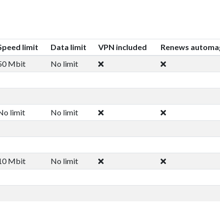
Speed limit
Data limit
VPN included
Renews automag
50 Mbit
No limit
No limit
No limit
10 Mbit
No limit