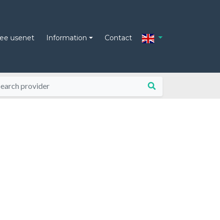
ree usenet
Information
Contact