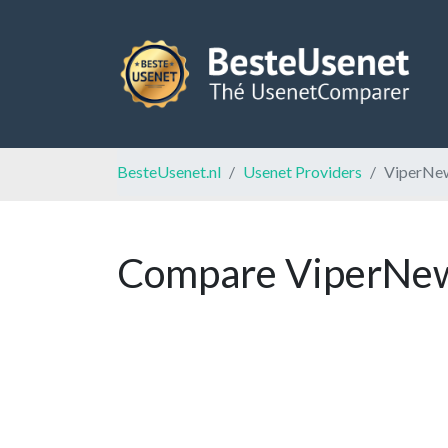
BesteUsenet.nl
Usenet Providers
ViperNe
Compare ViperNews