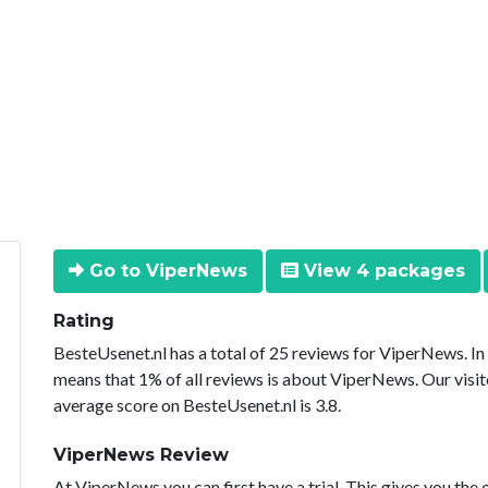
Go to ViperNews
View 4 packages
Rating
BesteUsenet.nl has a total of 25 reviews for ViperNews. I
means that 1% of all reviews is about ViperNews. Our visit
average score on BesteUsenet.nl is 3.8.
ViperNews Review
At ViperNews you can first have a trial. This gives you the