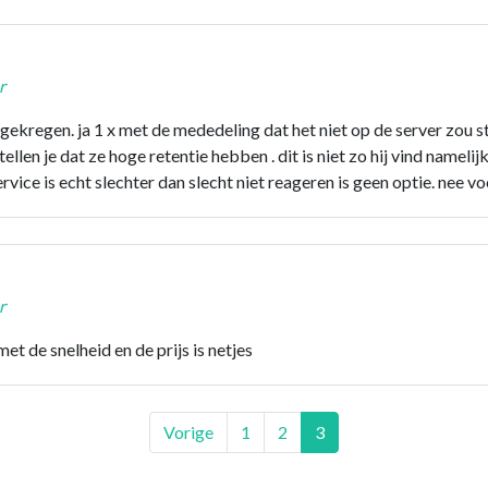
r
g gekregen. ja 1 x met de mededeling dat het niet op de server zou
llen je dat ze hoge retentie hebben . dit is niet zo hij vind namelij
rvice is echt slechter dan slecht niet reageren is geen optie. nee v
r
et de snelheid en de prijs is netjes
Vorige
1
2
3