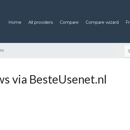
Home
All providers
Compare
Compare wizard
F
ws
 via BesteUsenet.nl