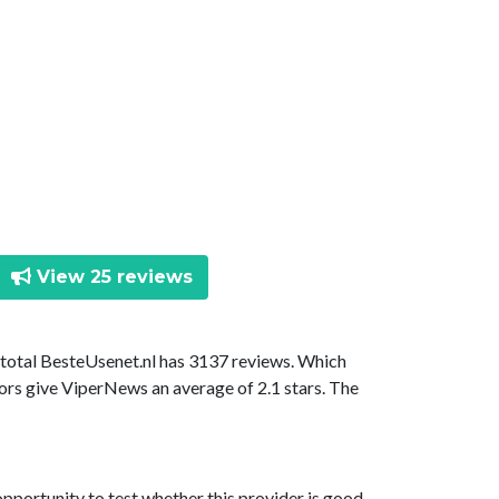
View 25 reviews
n total BesteUsenet.nl has 3137 reviews. Which
ors give ViperNews an average of 2.1 stars. The
 opportunity to test whether this provider is good