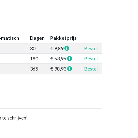
omatisch
Dagen
Pakketprijs
30
€ 9,89
Bestel
180
€ 53,96
Bestel
365
€ 98,93
Bestel
te schrijven!