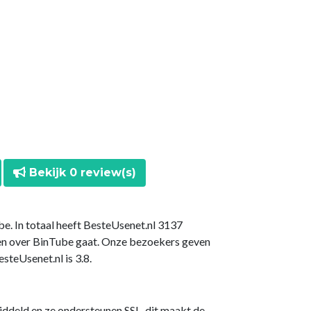
Bekijk 0 review(s)
be. In totaal heeft BesteUsenet.nl 3137
en over BinTube gaat. Onze bezoekers geven
teUsenet.nl is 3.8.
iddeld en ze ondersteunen SSL, dit maakt de