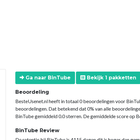
Ga naar BinTube
Bekijk 1 pakketten
Beoordeling
BesteUsenet.nl heeft in totaal 0 beoordelingen voor BinTu
beoordelingen. Dat betekend dat 0% van alle beoordeling
BinTube gemiddeld 0.0 sterren. De gemiddelde score op Bes
BinTube Review
De retentie bij BinTube is 4115 dagen dit is hoger dan gem