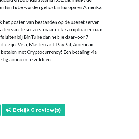
 van BinTube worden gehost in Europa en Amerika.
ok het posten van bestanden op de usenet server
loaden van de servers, maar ook kan uploaden naar
fsluiten bij BinTube dan heb je daarvoor 7
be zijn: Visa, Mastercard, PayPal, American
ok betalen met Cryptocurrency! Een betaling via
edig anoniem te voldoen.
Bekijk 0 review(s)