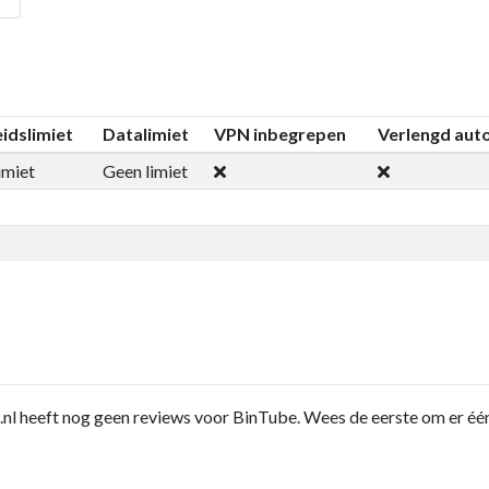
idslimiet
Datalimiet
VPN inbegrepen
Verlengd aut
imiet
Geen limiet
nl heeft nog geen reviews voor BinTube. Wees de eerste om er één 