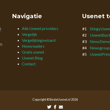
Navigatie
Usenet t
Alle Usenet providers
!
#1
StingyUsen
Vergelijk
#2
UsenetBuc
Vergelijkingswizard
#3
NewsDemo
n
Newsreaders
#4
Newsgroup
Gratis usenet
#5
UsenetPrim
Usenet Blog
Contact
Copyright © BesteUsenet.nl 2026