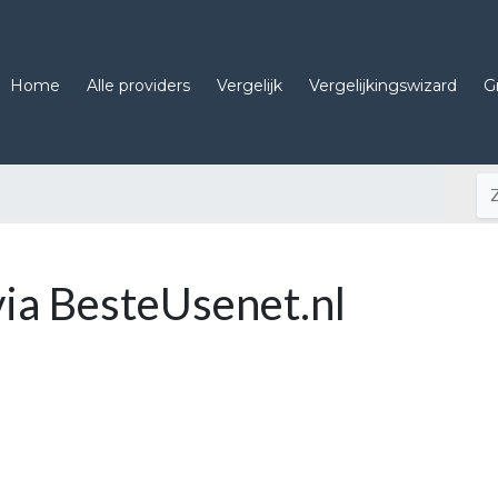
Home
Alle providers
Vergelijk
Vergelijkingswizard
G
via BesteUsenet.nl