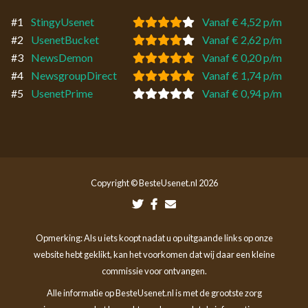
#1
StingyUsenet
Vanaf € 4,52 p/m
#2
UsenetBucket
Vanaf € 2,62 p/m
#3
NewsDemon
Vanaf € 0,20 p/m
#4
NewsgroupDirect
Vanaf € 1,74 p/m
#5
UsenetPrime
Vanaf € 0,94 p/m
Copyright © BesteUsenet.nl 2026
Opmerking: Als u iets koopt nadat u op uitgaande links op onze
website hebt geklikt, kan het voorkomen dat wij daar een kleine
commissie voor ontvangen.
Alle informatie op BesteUsenet.nl is met de grootste zorg