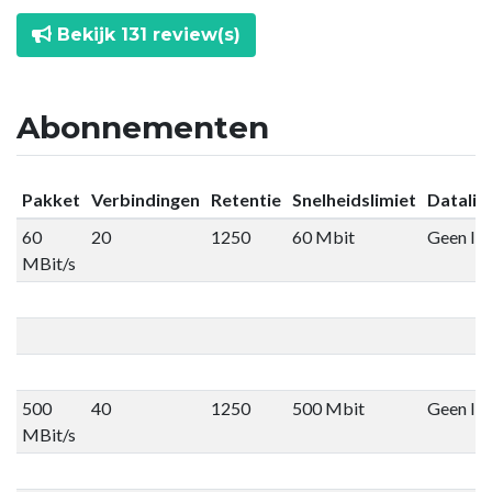
Bekijk 131 review(s)
Abonnementen
Pakket
Verbindingen
Retentie
Snelheidslimiet
Datalim
60
20
1250
60 Mbit
Geen lim
MBit/s
500
40
1250
500 Mbit
Geen lim
MBit/s