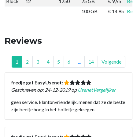
Block
12
1250
25 GB
€ 9,95
Best
100 GB
€ 14,95
Best
Reviews
1
2
3
4
5
6
...
14
Volgende
fredje gaf EasyUsenet:
Geschreven op: 24-12-2019 op
UsenetVergelijker
geen service. klantonvriendelijk. menen dat ze de beste
zijn beetje hoog in het bolletje gekregen...
fredje gaf EasyUsenet: