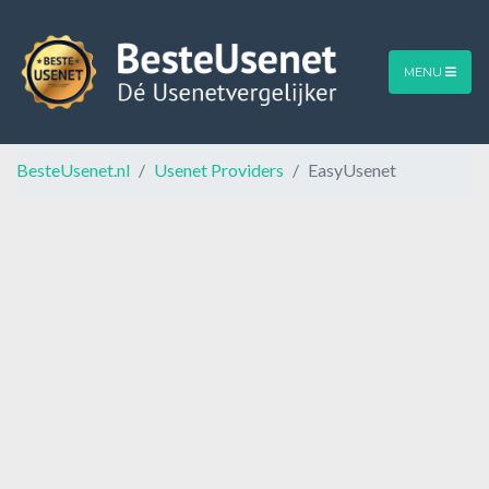
MENU
BesteUsenet.nl
Usenet Providers
EasyUsenet