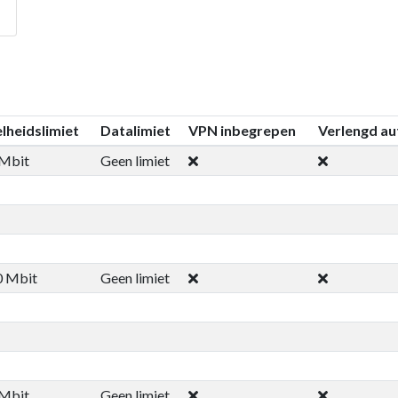
lheidslimiet
Datalimiet
VPN inbegrepen
Verlengd au
 Mbit
Geen limiet
0 Mbit
Geen limiet
 Mbit
Geen limiet