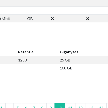
0 Mbit
GB
Retentie
Gigabytes
1250
25 GB
100 GB
1
...
5
6
7
8
9
10
11
12
13
14