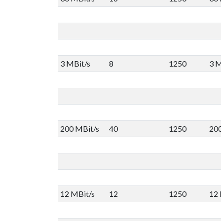
3 MBit/s
8
1250
3 M
200 MBit/s
40
1250
20
12 MBit/s
12
1250
12