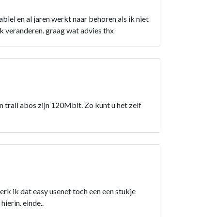
biel en al jaren werkt naar behoren als ik niet
ik veranderen. graag wat advies thx
 trail abos zijn 120Mbit. Zo kunt u het zelf
rk ik dat easy usenet toch een een stukje
ierin. einde..