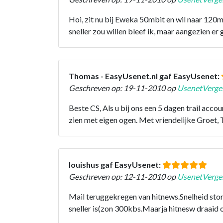
Hoi, zit nu bij Eweka 50mbit en wil naar 120mb
sneller zou willen bleef ik, maar aangezien e
Thomas - EasyUsenet.nl gaf EasyUsenet:
Geschreven op: 19-11-2010 op
UsenetVergel
Beste CS, Als u bij ons een 5 dagen trail acco
zien met eigen ogen. Met vriendelijke Groet
louishus gaf EasyUsenet:
Geschreven op: 12-11-2010 op
UsenetVergel
Mail teruggekregen van hitnews.Snelheid ston
sneller is(zon 300kbs.Maarja hitnesw draaid op 