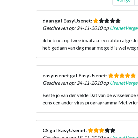
daan gaf EasyUsenet:
Geschreven op: 24-11-2010 op
UsenetVergel
ik heb net op twee imail acc een abbo afgeslo
heb gedaan van dag maar me geld is wel weg 
easyusenet gaf EasyUsenet:
Geschreven op: 24-11-2010 op
UsenetVergel
Beste jo van der velde Dat van de wisselende
eens een ander virus progragramma Met vrien
CS gaf EasyUsenet:
Geschreven op: 19-11-2010 op
UsenetVergel