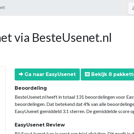
net
et via BesteUsenet.nl
Ga naar EasyUsenet
Bekijk 8 pakket
Beoordeling
BesteUsenet.nl heeft in totaal 131 beoordelingen voor Eas
beoordelingen. Dat betekend dat 4% van alle beoordeling
EasyUsenet gemiddeld 3.1 sterren. De gemiddelde score op 
EasyUsenet Review
Bij EasyUsenet kan je eerst een trial afsluiten. Dit geeft je