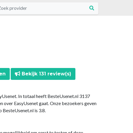
ten
Bekijk 131 review(s)
yUsenet. In totaal heeft BesteUsenet.nl 3137
en over EasyUsenet gaat. Onze bezoekers geven
BesteUsenet.nl is 3.8.
 de mogelijkheid om eerst te testen of deze