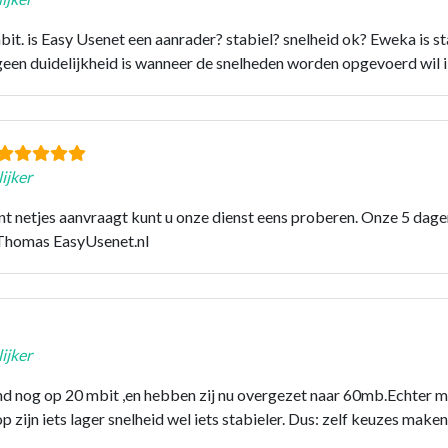
it. is Easy Usenet een aanrader? stabiel? snelheid ok? Eweka is sta
r geen duidelijkheid is wanneer de snelheden worden opgevoerd wil 
ijker
unt netjes aanvraagt kunt u onze dienst eens proberen. Onze 5 dagen
, Thomas EasyUsenet.nl
ijker
d nog op 20 mbit ,en hebben zij nu overgezet naar 60mb.Echter me
zijn iets lager snelheid wel iets stabieler. Dus: zelf keuzes maken h