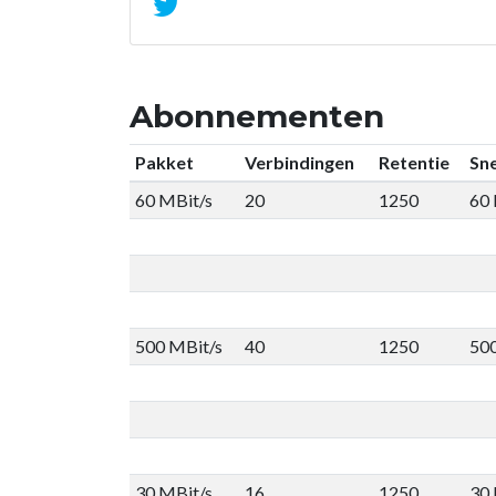
Abonnementen
Pakket
Verbindingen
Retentie
Sne
60 MBit/s
20
1250
60
500 MBit/s
40
1250
50
30 MBit/s
16
1250
30