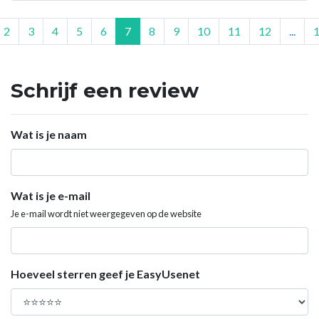
2
3
4
5
6
7
8
9
10
11
12
...
Schrijf een review
Wat is je naam
Wat is je e-mail
Je e-mail wordt niet weergegeven op de website
Hoeveel sterren geef je EasyUsenet