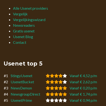
Alle Usenet providers
Vergelijk
Vergelijkingswizard
Newsreaders
Gratis usenet
Usenet Blog
Contact
Usenet top 5
#1
StingyUsenet
Vanaf € 4,52 p/m
#2
UsenetBucket
Vanaf € 2,62 p/m
#3
NewsDemon
Vanaf € 0,20 p/m
#4
NewsgroupDirect
Vanaf € 1,74 p/m
#5
UsenetPrime
Vanaf € 0,94 p/m