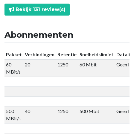
Bekijk 131 review(s)
Abonnementen
Pakket
Verbindingen
Retentie
Snelheidslimiet
Datalim
60
20
1250
60 Mbit
Geen lim
MBit/s
500
40
1250
500 Mbit
Geen lim
MBit/s