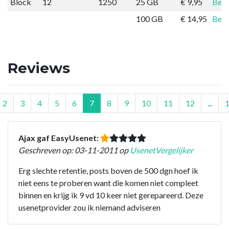
Block
12
1250
25 GB
€ 9,95
Best
100 GB
€ 14,95
Best
Reviews
2
3
4
5
6
7
8
9
10
11
12
...
Ajax gaf EasyUsenet:
Geschreven op: 03-11-2011 op
UsenetVergelijker
Erg slechte retentie, posts boven de 500 dgn hoef ik
niet eens te proberen want die komen niet compleet
binnen en krijg ik 9 vd 10 keer niet gerepareerd. Deze
usenetprovider zou ik niemand adviseren