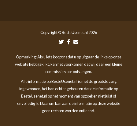
Copyright © BesteUsenet.nl 2026
Opmerking: Als u iets koopt nadat u op uitgaande links op onze
website hebt geklikt, kan het voorkomen dat wij daar een kleine
commissie voor ontvangen.
Alle informatie op BesteUsenet.nl is met de grootste zorg
ingewonnen, het kan echter gebeuren dat de informatie op
BesteUsenet.nl op het moment van opzoeken niet juist of
onvolledig is. Daarom kan aan de informatie op deze website
geen rechten worden ontleend.