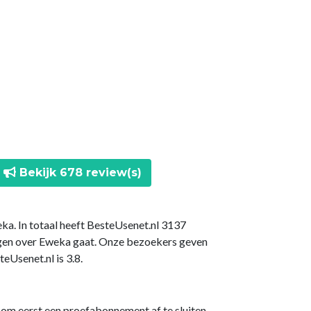
Bekijk 678 review(s)
ka. In totaal heeft BesteUsenet.nl 3137
ngen over Eweka gaat. Onze bezoekers geven
Usenet.nl is 3.8.
 om eerst een proefabonnement af te sluiten.