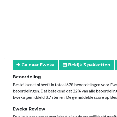
Ga naar Eweka
Bekijk 3 pakketten
Beoordeling
BesteUsenet.nl heeft in totaal 678 beoordelingen voor Ewe
beoordelingen. Dat betekend dat 22% van alle beoordeli
Eweka gemiddeld 3.7 sterren. De gemiddelde score op Beste
Eweka Review
Eweka is een usenet provider die jou de mogelijkheid geeft