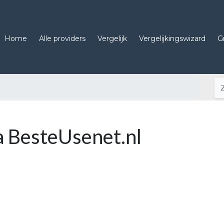
Home
Alle providers
Vergelijk
Vergelijkingswizard
G
a BesteUsenet.nl