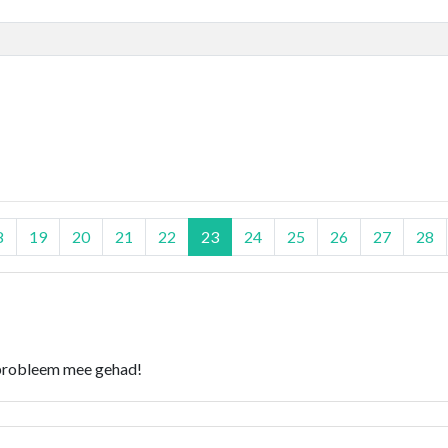
8
19
20
21
22
23
24
25
26
27
28
 probleem mee gehad!