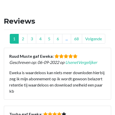
Reviews
1
2
3
4
5
6
...
68
Volgende
Ruud Muste gaf Eweka:
Geschreven op: 06-09-2022 op
UsenetVergelijker
Eweka is waardeloos kan niets meer downloden hierbij
zeg ik mijn abonnement op ik wordt gewoon belazert
retentie tij waardeloos en download snelheid een paar
kb
Tosha gaf Eweka: