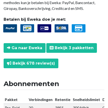
methodes kun je betalen bij Eweka: PayPal, Bancontact,
Giropay, Bankoverschrijving, Creditcard en SMS.
Betalen bij Eweka doe je met:
Ga naar Eweka
Bekijk 3 pakketten
Bekijk 678 review(s)
Abonnementen
Pakket
Verbindingen
Retentie
Snelheidslimiet
Da
Pre-Paid
20
3955
300 Mbit
Gee