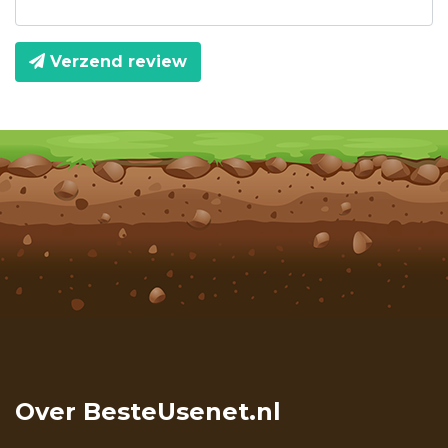
Verzend review
Over BesteUsenet.nl