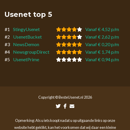
Usenet top 5
#1
StingyUsenet
Vanaf € 4,52 p/m
#2
UsenetBucket
Vanaf € 2,62 p/m
#3
NewsDemon
Vanaf € 0,20 p/m
#4
NewsgroupDirect
Vanaf € 1,74 p/m
#5
UsenetPrime
Vanaf € 0,94 p/m
Copyright © BesteUsenet.nl 2026
Opmerking: Als u iets koopt nadat u op uitgaande links op onze
website hebt geklikt, kan het voorkomen dat wij daar een kleine