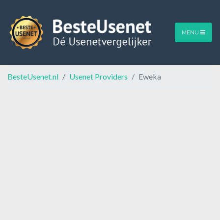
MENU
BesteUsenet.nl
Usenet Providers
Eweka