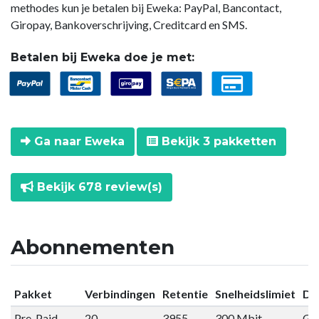
methodes kun je betalen bij Eweka: PayPal, Bancontact,
Giropay, Bankoverschrijving, Creditcard en SMS.
Betalen bij Eweka doe je met:
Ga naar Eweka
Bekijk 3 pakketten
Bekijk 678 review(s)
Abonnementen
Pakket
Verbindingen
Retentie
Snelheidslimiet
Da
Pre-Paid
20
3955
300 Mbit
Gee