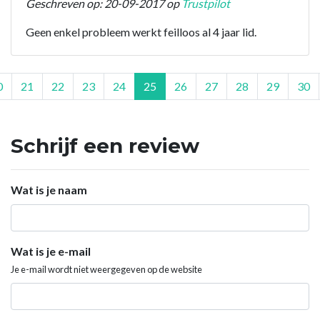
Geschreven op: 20-09-2017 op
Trustpilot
Geen enkel probleem werkt feilloos al 4 jaar lid.
0
21
22
23
24
25
26
27
28
29
30
Schrijf een review
Wat is je naam
Wat is je e-mail
Je e-mail wordt niet weergegeven op de website