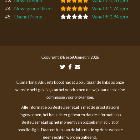
#3
NewsDemon
Vanaf € 0,20 p/m
#4
NewsgroupDirect
Vanaf € 1,74 p/m
#5
UsenetPrime
Vanaf € 0,94 p/m
Copyright © BesteUsenet.nl 2026
Opmerking: Als u iets koopt nadat u op uitgaande links op onze
website hebt geklikt, kan het voorkomen dat wij daar een kleine
commissie voor ontvangen.
Alle informatie op BesteUsenet.nl is met de grootste zorg
ingewonnen, het kan echter gebeuren dat de informatie op
BesteUsenet.nl op het moment van opzoeken niet juist of
onvolledig is. Daarom kan aan de informatie op deze website
geen rechten worden ontleend.