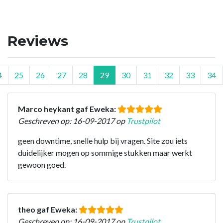
Reviews
4
25
26
27
28
29
30
31
32
33
34
Marco heykant gaf Eweka:
Geschreven op: 16-09-2017 op
Trustpilot
geen downtime, snelle hulp bij vragen. Site zou iets
duidelijker mogen op sommige stukken maar werkt
gewoon goed.
theo gaf Eweka:
Geschreven op: 16-09-2017 op
Trustpilot