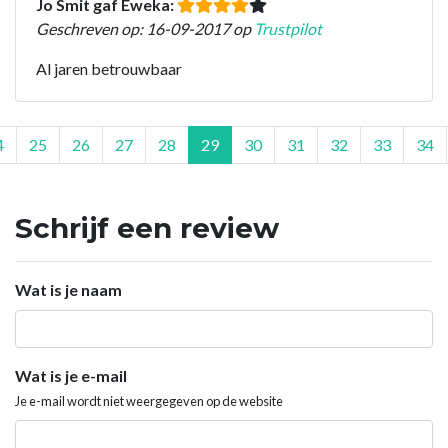
Jo Smit gaf Eweka:
Geschreven op: 16-09-2017 op
Trustpilot
Al jaren betrouwbaar
4
25
26
27
28
29
30
31
32
33
34
Schrijf een review
Wat is je naam
Wat is je e-mail
Je e-mail wordt niet weergegeven op de website