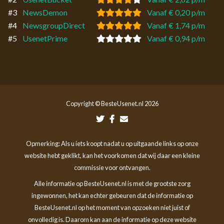
#3
NewsDemon
Vanaf € 0,20 p/m
#4
NewsgroupDirect
Vanaf € 1,74 p/m
#5
UsenetPrime
Vanaf € 0,94 p/m
Copyright © BesteUsenet.nl 2026
Opmerking: Als u iets koopt nadat u op uitgaande links op onze
website hebt geklikt, kan het voorkomen dat wij daar een kleine
commissie voor ontvangen.
Alle informatie op BesteUsenet.nl is met de grootste zorg
ingewonnen, het kan echter gebeuren dat de informatie op
BesteUsenet.nl op het moment van opzoeken niet juist of
onvolledig is. Daarom kan aan de informatie op deze website