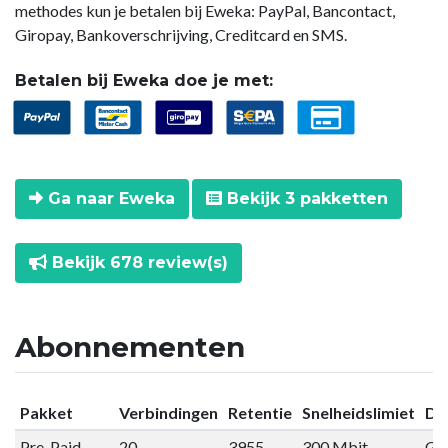
methodes kun je betalen bij Eweka: PayPal, Bancontact,
Giropay, Bankoverschrijving, Creditcard en SMS.
Betalen bij Eweka doe je met:
Ga naar Eweka
Bekijk 3 pakketten
Bekijk 678 review(s)
Abonnementen
Pakket
Verbindingen
Retentie
Snelheidslimiet
Da
Pre-Paid
20
3955
300 Mbit
Gee