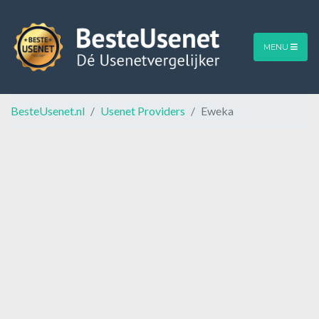
MENU
BesteUsenet.nl
Usenet Providers
Eweka