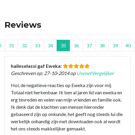
Reviews
0
31
32
33
34
35
36
37
38
39
40
haileselassi gaf Eweka:
Geschreven op: 27-10-2014 op
UsenetVergelijker
Hoi, de negatieve reacties op Eweka zijn voor mij
Totaal niet herkenbaar. Ik ben al jaren lid van eweka en
erg tevreden en velen van mijn vrienden en familie ook.
Ik denk dat de klachten van mensen hieronder
gebaseerd zijn op onkunde, het geeft nog steeds lui die
werkelijk onhandig zijn met downloaden ook al wordt
het ons steeds makkelijker gemaakt.