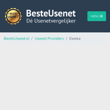
MENU
BesteUsenet.nl
Usenet Providers
Eweka