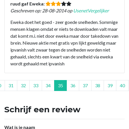
ruud gaf Eweka:
Geschreven op: 28-08-2014 op
UsenetVergelijker
Eweka doet het goed - zeer goede snelheden. Sommige
mensen klagen omdat er niets te downloaden valt maar
dat komt m.i. niet door eweka maar door takedown van
brein. Nieuwe aktie met gratis vpn lijkt geweldig maar
ipvanish valt zwaar tegen de snelheden worden niet
gehaald, slechts een kwart van de snelheid via eweka
wordt gehaald met ipvanish
0
31
32
33
34
35
36
37
38
39
40
Schrijf een review
Wat is je naam