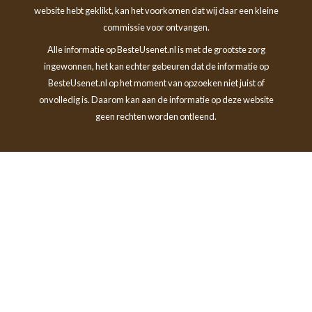
website hebt geklikt, kan het voorkomen dat wij daar een kleine
commissie voor ontvangen.
Alle informatie op BesteUsenet.nl is met de grootste zorg
ingewonnen, het kan echter gebeuren dat de informatie op
BesteUsenet.nl op het moment van opzoeken niet juist of
onvolledig is. Daarom kan aan de informatie op deze website
geen rechten worden ontleend.