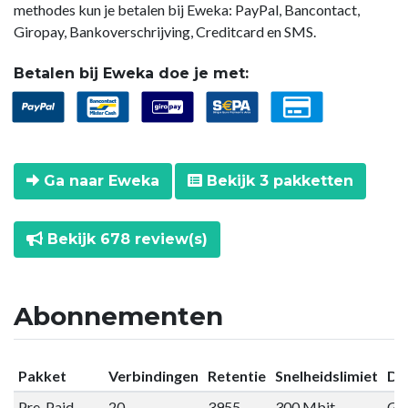
methodes kun je betalen bij Eweka: PayPal, Bancontact,
Giropay, Bankoverschrijving, Creditcard en SMS.
Betalen bij Eweka doe je met:
Ga naar Eweka
Bekijk 3 pakketten
Bekijk 678 review(s)
Abonnementen
Pakket
Verbindingen
Retentie
Snelheidslimiet
Da
Pre-Paid
20
3955
300 Mbit
Gee