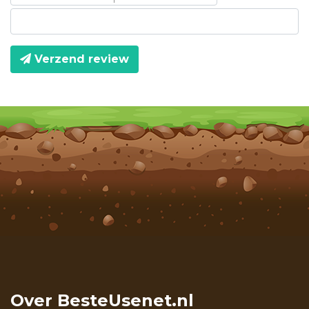
Verzend review
Over BesteUsenet.nl