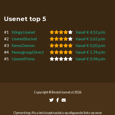
Usenet top 5
#1
StingyUsenet
Vanaf € 4,52 p/m
#2
UsenetBucket
Vanaf € 2,62 p/m
#3
NewsDemon
Vanaf € 0,20 p/m
#4
NewsgroupDirect
Vanaf € 1,74 p/m
#5
UsenetPrime
Vanaf € 0,94 p/m
Copyright © BesteUsenet.nl 2026
Opmerking: Als u iets koopt nadat u op uitgaande links op onze