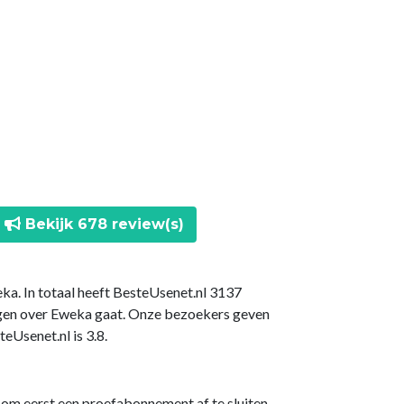
Bekijk 678 review(s)
ka. In totaal heeft BesteUsenet.nl 3137
ngen over Eweka gaat. Onze bezoekers geven
Usenet.nl is 3.8.
 om eerst een proefabonnement af te sluiten.