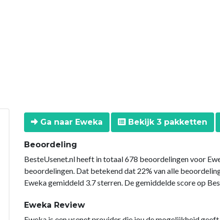
Ga naar Eweka
Bekijk 3 pakketten
Beoordeling
BesteUsenet.nl heeft in totaal 678 beoordelingen voor Ewe
beoordelingen. Dat betekend dat 22% van alle beoordeli
Eweka gemiddeld 3.7 sterren. De gemiddelde score op Beste
Eweka Review
Eweka is een usenet provider die jou de mogelijkheid geeft