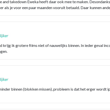
ce and takedown Eweka heeft daar ook mee te maken. Desondanks 
ker als je voor een paar maanden vooruit betaald. Daar kunnen ande
ijker
 krijg ik grotere films niet of nauwelijks binnen. In ieder geval 
ngen.
ijker
lijk minder binnen (blokken missen), probleem is dat het erger wordt i