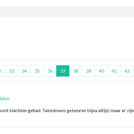
2
33
34
35
36
37
38
39
40
41
42
ijker
 nooit klachten gehad. Takedowns gebeuren bijna altijd, maar er zijn 