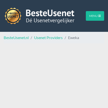
MENU
BesteUsenet.nl
Usenet Providers
Eweka