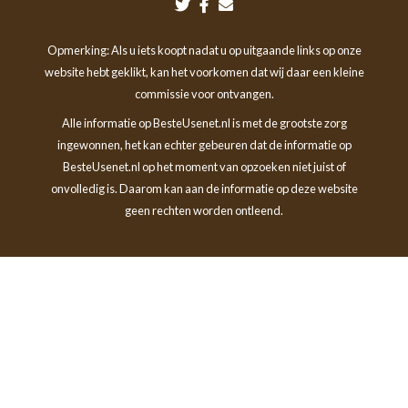
Opmerking: Als u iets koopt nadat u op uitgaande links op onze
website hebt geklikt, kan het voorkomen dat wij daar een kleine
commissie voor ontvangen.
Alle informatie op BesteUsenet.nl is met de grootste zorg
ingewonnen, het kan echter gebeuren dat de informatie op
BesteUsenet.nl op het moment van opzoeken niet juist of
onvolledig is. Daarom kan aan de informatie op deze website
geen rechten worden ontleend.