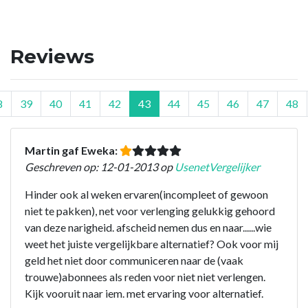
Reviews
8
39
40
41
42
43
44
45
46
47
48
Martin gaf Eweka:
Geschreven op: 12-01-2013 op
UsenetVergelijker
Hinder ook al weken ervaren(incompleet of gewoon
niet te pakken), net voor verlenging gelukkig gehoord
van deze narigheid. afscheid nemen dus en naar......wie
weet het juiste vergelijkbare alternatief? Ook voor mij
geld het niet door communiceren naar de (vaak
trouwe)abonnees als reden voor niet niet verlengen.
Kijk vooruit naar iem. met ervaring voor alternatief.