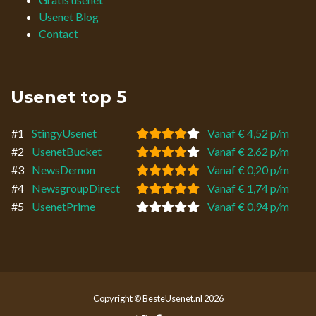
Usenet Blog
Contact
Usenet top 5
#1
StingyUsenet
Vanaf € 4,52 p/m
#2
UsenetBucket
Vanaf € 2,62 p/m
#3
NewsDemon
Vanaf € 0,20 p/m
#4
NewsgroupDirect
Vanaf € 1,74 p/m
#5
UsenetPrime
Vanaf € 0,94 p/m
Copyright © BesteUsenet.nl 2026