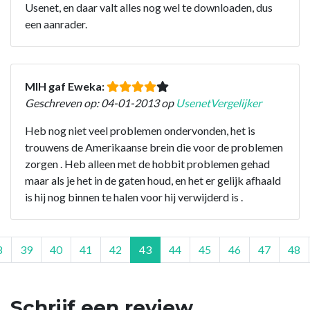
Usenet, en daar valt alles nog wel te downloaden, dus
een aanrader.
MIH gaf Eweka:
Geschreven op: 04-01-2013 op
UsenetVergelijker
Heb nog niet veel problemen ondervonden, het is
trouwens de Amerikaanse brein die voor de problemen
zorgen . Heb alleen met de hobbit problemen gehad
maar als je het in de gaten houd, en het er gelijk afhaald
is hij nog binnen te halen voor hij verwijderd is .
8
39
40
41
42
43
44
45
46
47
48
Schrijf een review