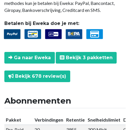
methodes kun je betalen bij Eweka: PayPal, Bancontact,
Giropay, Bankoverschrijving, Creditcard en SMS.
Betalen bij Eweka doe je met:
Ga naar Eweka
Bekijk 3 pakketten
Bekijk 678 review(s)
Abonnementen
Pakket
Verbindingen
Retentie
Snelheidslimiet
Da
Pre-Paid
20
3955
300 Mbit
Gee