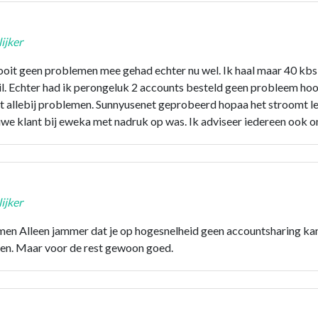
ijker
nooit geen problemen mee gehad echter nu wel. Ik haal maar 40 kbs
. Echter had ik perongeluk 2 accounts besteld geen probleem hoor
st allebij problemen. Sunnyusenet geprobeerd hopaa het stroomt 
uwe klant bij eweka met nadruk op was. Ik adviseer iedereen ook o
ijker
blemen Alleen jammer dat je op hogesnelheid geen accountsharing ka
ken. Maar voor de rest gewoon goed.