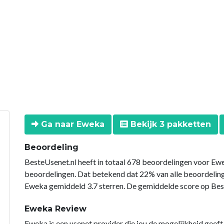
Ga naar Eweka
Bekijk 3 pakketten
Beoordeling
BesteUsenet.nl heeft in totaal 678 beoordelingen voor Ewe
beoordelingen. Dat betekend dat 22% van alle beoordeli
Eweka gemiddeld 3.7 sterren. De gemiddelde score op Beste
Eweka Review
Eweka is een usenet provider die jou de mogelijkheid geeft