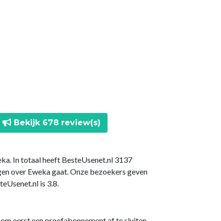
Bekijk 678 review(s)
ka. In totaal heeft BesteUsenet.nl 3137
ngen over Eweka gaat. Onze bezoekers geven
Usenet.nl is 3.8.
 om eerst een proefabonnement af te sluiten.