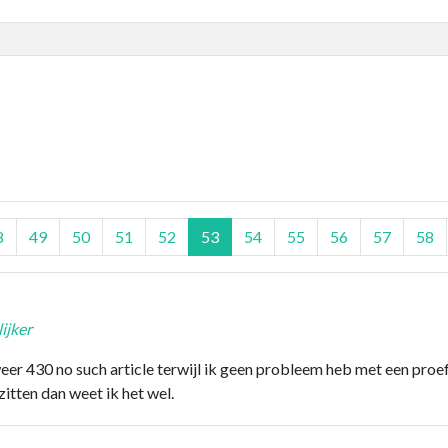
8
49
50
51
52
53
54
55
56
57
58
ijker
 430 no such article terwijl ik geen probleem heb met een proefa
tten dan weet ik het wel.