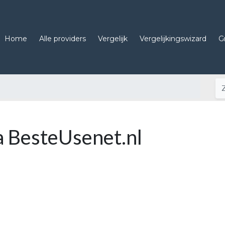
Home
Alle providers
Vergelijk
Vergelijkingswizard
G
a BesteUsenet.nl