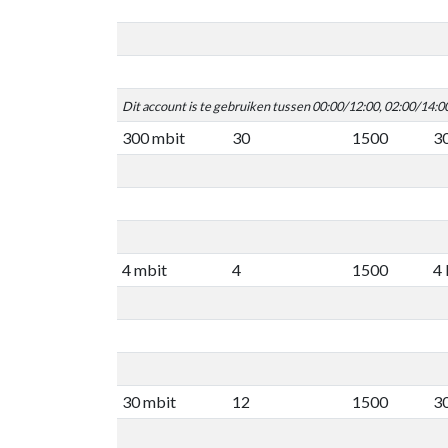
Dit account is te gebruiken tussen 00:00/12:00, 02:00/14:0
300 mbit
30
1500
3
4 mbit
4
1500
4
30 mbit
12
1500
3