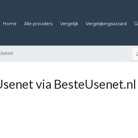
Home
Alle providers
Vergelijk
Vergelijkingswizard
G
Usenet
Usenet via BesteUsenet.nl