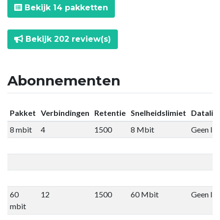
Bekijk 14 pakketten
Bekijk 202 review(s)
Abonnementen
Pakket
Verbindingen
Retentie
Snelheidslimiet
Datalim
8 mbit
4
1500
8 Mbit
Geen lim
60
12
1500
60 Mbit
Geen lim
mbit