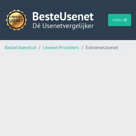
MENU
BesteUsenet.nl
Usenet Providers
ExtremeUsenet