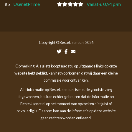
#5
UsenetPrime
Vanaf € 0,94 p/m
Copyright © BesteUsenet.nl 2026
Opmerking: Als u iets koopt nadat u op uitgaande links op onze
website hebt geklikt, kan het voorkomen dat wij daar een kleine
commissie voor ontvangen.
Alle informatie op BesteUsenet.nl is met de grootste zorg
ingewonnen, het kan echter gebeuren dat de informatie op
BesteUsenet.nl op het moment van opzoeken niet juist of
onvolledig is. Daarom kan aan de informatie op deze website
geen rechten worden ontleend.