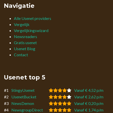
Navigatie
Alle Usenet providers
Vergelijk
Vergelijkingswizard
Newsreaders
Gratis usenet
Usenet Blog
Contact
Usenet top 5
#1
StingyUsenet
Vanaf € 4,52 p/m
#2
UsenetBucket
Vanaf € 2,62 p/m
#3
NewsDemon
Vanaf € 0,20 p/m
#4
NewsgroupDirect
Vanaf € 1,74 p/m