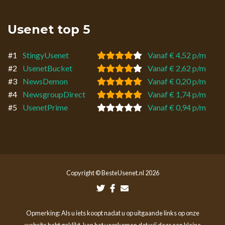
Usenet top 5
#1
StingyUsenet
Vanaf € 4,52 p/m
#2
UsenetBucket
Vanaf € 2,62 p/m
#3
NewsDemon
Vanaf € 0,20 p/m
#4
NewsgroupDirect
Vanaf € 1,74 p/m
#5
UsenetPrime
Vanaf € 0,94 p/m
Copyright © BesteUsenet.nl 2026
Opmerking: Als u iets koopt nadat u op uitgaande links op onze
website hebt geklikt, kan het voorkomen dat wij daar een kleine