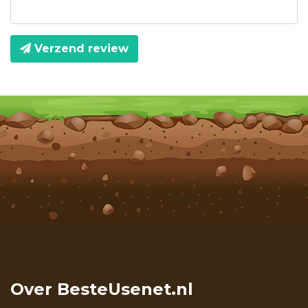
Verzend review
Over BesteUsenet.nl