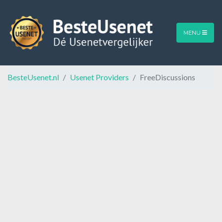
MENU
BesteUsenet.nl
Usenet Providers
FreeDiscussions