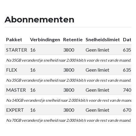
Abonnementen
Pakket
Verbindingen
Retentie
Snelheidslimiet
Datal
STARTER
16
3800
Geen limiet
635 
Na 35GB veranderd je snelheid naar 2.000 kbit/s voor de rest van de maand.
FLEX
16
3800
Geen limiet
635 
Na 35GB veranderd je snelheid naar 2.000 kbit/s voor de rest van de maand.
MASTER
16
3800
Geen limiet
740 
Na 140GB veranderd je snelheid naar 2.000 kbit/s voor de rest van de maand.
EXPERT
16
3800
Geen limiet
670 
Na 70GB veranderd je snelheid naar 2.000 kbit/s voor de rest van de maand.