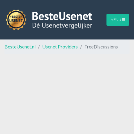
MENU
BesteUsenet.nl
Usenet Providers
FreeDiscussions