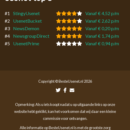
#1
StingyUsenet
Vanaf € 4,52 p/m
#2
UsenetBucket
Vanaf € 2,62 p/m
#3
NewsDemon
Vanaf € 0,20 p/m
#4
NewsgroupDirect
Vanaf € 1,74 p/m
#5
UsenetPrime
Vanaf € 0,94 p/m
Copyright © BesteUsenet.nl 2026
Opmerking: Als u iets koopt nadat u op uitgaande links op onze
website hebt geklikt, kan het voorkomen dat wij daar een kleine
commissie voor ontvangen.
Alle informatie op BesteUsenet.nl is met de grootste zorg