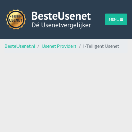
MENU
BesteUsenet.nl
Usenet Providers
I-Telligent Usenet