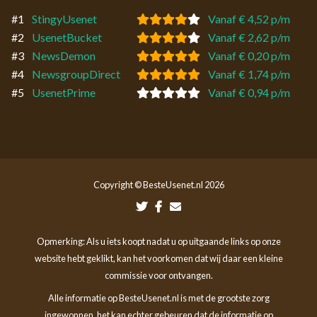
#1
StingyUsenet
Vanaf € 4,52 p/m
#2
UsenetBucket
Vanaf € 2,62 p/m
#3
NewsDemon
Vanaf € 0,20 p/m
#4
NewsgroupDirect
Vanaf € 1,74 p/m
#5
UsenetPrime
Vanaf € 0,94 p/m
Copyright © BesteUsenet.nl 2026
Opmerking: Als u iets koopt nadat u op uitgaande links op onze
website hebt geklikt, kan het voorkomen dat wij daar een kleine
commissie voor ontvangen.
Alle informatie op BesteUsenet.nl is met de grootste zorg
ingewonnen, het kan echter gebeuren dat de informatie op