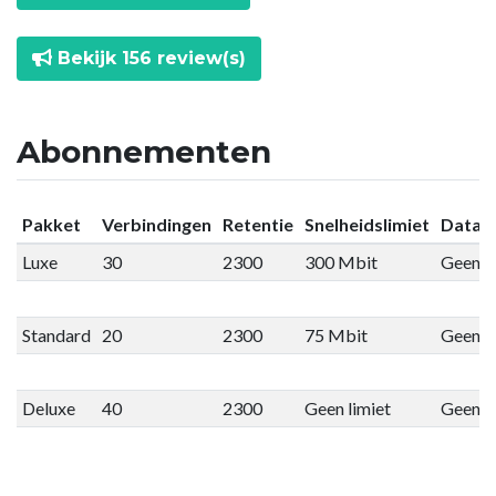
Bekijk 156 review(s)
Abonnementen
Pakket
Verbindingen
Retentie
Snelheidslimiet
Datali
Luxe
30
2300
300 Mbit
Geen li
Standard
20
2300
75 Mbit
Geen li
Deluxe
40
2300
Geen limiet
Geen li