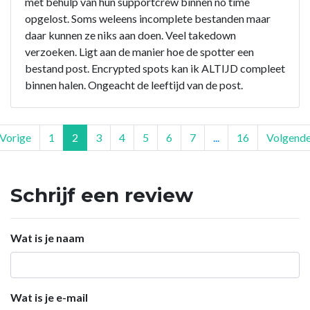
met behulp van hun supportcrew binnen no time
opgelost. Soms weleens incomplete bestanden maar
daar kunnen ze niks aan doen. Veel takedown
verzoeken. Ligt aan de manier hoe de spotter een
bestand post. Encrypted spots kan ik ALTIJD compleet
binnen halen. Ongeacht de leeftijd van de post.
Vorige
1
2
3
4
5
6
7
...
16
Volgend
Schrijf een review
Wat is je naam
Wat is je e-mail