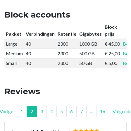
Block accounts
Block
Pakket
Verbindingen
Retentie
Gigabytes
prijs
Large
40
2300
1000 GB
€ 45,00
Bes
Medium
40
2300
500 GB
€ 25,00
Bes
Small
40
2300
50 GB
€ 5,00
Bes
Reviews
Vorige
1
2
3
4
5
6
7
...
16
Volgend