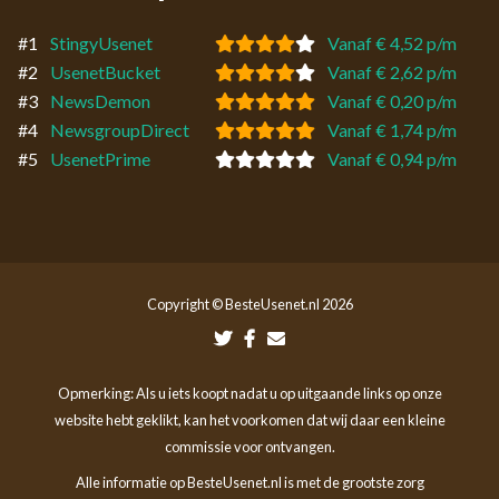
#1
StingyUsenet
Vanaf € 4,52 p/m
#2
UsenetBucket
Vanaf € 2,62 p/m
#3
NewsDemon
Vanaf € 0,20 p/m
#4
NewsgroupDirect
Vanaf € 1,74 p/m
#5
UsenetPrime
Vanaf € 0,94 p/m
Copyright © BesteUsenet.nl 2026
Opmerking: Als u iets koopt nadat u op uitgaande links op onze
website hebt geklikt, kan het voorkomen dat wij daar een kleine
commissie voor ontvangen.
Alle informatie op BesteUsenet.nl is met de grootste zorg