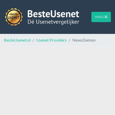
MENU
BesteUsenet.nl
Usenet Providers
NewsDemon