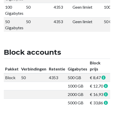
100
50
4353
Geen limiet
100 
Gigabytes
50
50
4353
Geen limiet
50 G
Gigabytes
Block accounts
Block
Pakket
Verbindingen
Retentie
Gigabytes
prijs
Block
50
4353
500 GB
€ 8,47
B
1000 GB
€ 12,70
B
2000 GB
€ 16,93
B
5000 GB
€ 33,86
B