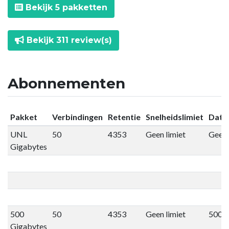
Bekijk 5 pakketten
Bekijk 311 review(s)
Abonnementen
Pakket
Verbindingen
Retentie
Snelheidslimiet
Datal
UNL
50
4353
Geen limiet
Geen 
Gigabytes
500
50
4353
Geen limiet
500 
Gigabytes