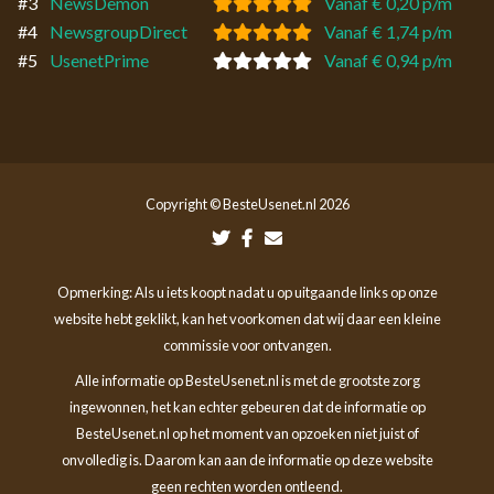
#3
NewsDemon
Vanaf € 0,20 p/m
#4
NewsgroupDirect
Vanaf € 1,74 p/m
#5
UsenetPrime
Vanaf € 0,94 p/m
Copyright © BesteUsenet.nl 2026
Opmerking: Als u iets koopt nadat u op uitgaande links op onze
website hebt geklikt, kan het voorkomen dat wij daar een kleine
commissie voor ontvangen.
Alle informatie op BesteUsenet.nl is met de grootste zorg
ingewonnen, het kan echter gebeuren dat de informatie op
BesteUsenet.nl op het moment van opzoeken niet juist of
onvolledig is. Daarom kan aan de informatie op deze website
geen rechten worden ontleend.