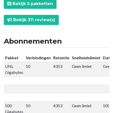
Bekijk 5 pakketten
Bekijk 311 review(s)
Abonnementen
Pakket
Verbindingen
Retentie
Snelheidslimiet
Datal
UNL
50
4353
Geen limiet
Geen 
Gigabytes
500
50
4353
Geen limiet
500 
Gigabytes