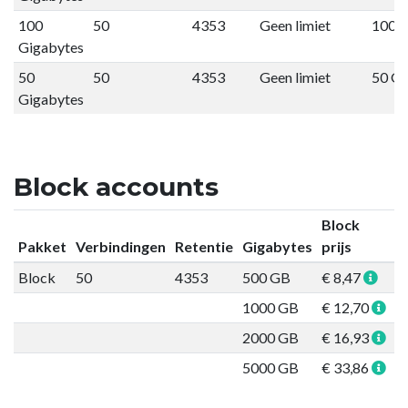
100
50
4353
Geen limiet
100 
Gigabytes
50
50
4353
Geen limiet
50 G
Gigabytes
Block accounts
Block
Pakket
Verbindingen
Retentie
Gigabytes
prijs
Block
50
4353
500 GB
€ 8,47
B
1000 GB
€ 12,70
B
2000 GB
€ 16,93
B
5000 GB
€ 33,86
B