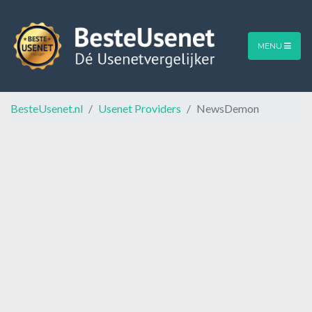
MENU
BesteUsenet.nl
Usenet Providers
NewsDemon