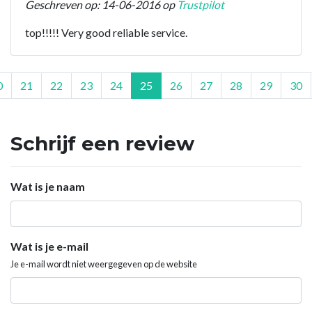
Geschreven op: 14-06-2016 op
Trustpilot
top!!!!! Very good reliable service.
0
21
22
23
24
25
26
27
28
29
30
Schrijf een review
Wat is je naam
Wat is je e-mail
Je e-mail wordt niet weergegeven op de website