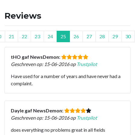
Reviews
0
21
22
23
24
25
26
27
28
29
30
tHO gaf NewsDemon:
Geschreven op: 15-06-2016 op
Trustpilot
Have used for a number of years and have never had a
complaint.
Dayle gaf NewsDemon:
Geschreven op: 15-06-2016 op
Trustpilot
does everything no problems great in all fields