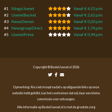
#1
StingyUsenet
Vanaf € 4,52 p/m
#2
UsenetBucket
Vanaf € 2,62 p/m
#3
NewsDemon
Vanaf € 0,20 p/m
#4
NewsgroupDirect
Vanaf € 1,74 p/m
#5
UsenetPrime
Vanaf € 0,94 p/m
Copyright © BesteUsenet.nl 2026
Opmerking: Als u iets koopt nadat u op uitgaande links op onze
website hebt geklikt, kan het voorkomen dat wij daar een kleine
commissie voor ontvangen.
Alle informatie op BesteUsenet.nl is met de grootste zorg