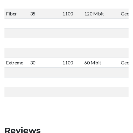
Fiber
35
1100
120 Mbit
Geen 
Extreme
30
1100
60 Mbit
Geen 
Reviews