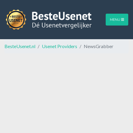
MENU
BesteUsenet.nl
Usenet Providers
NewsGrabber