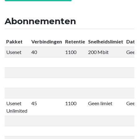
Abonnementen
Pakket
Verbindingen
Retentie
Snelheidslimiet
Datal
Usenet
40
1100
200 Mbit
Geen 
Usenet
45
1100
Geen limiet
Geen 
Unlimited