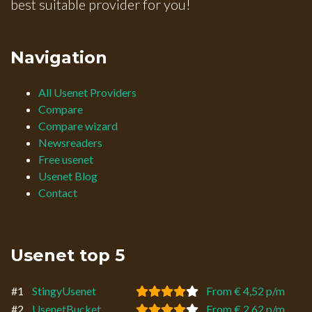
best suitable provider for you!
Navigation
All Usenet Providers
Compare
Compare wizard
Newsreaders
Free usenet
Usenet Blog
Contact
Usenet top 5
#1
StingyUsenet
From € 4,52 p/m
#2
UsenetBucket
From € 2,62 p/m