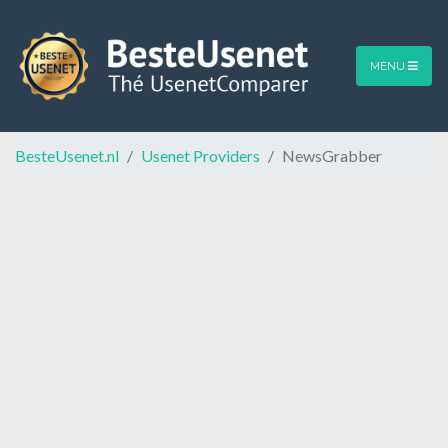
MENU
BesteUsenet.nl
Usenet Providers
NewsGrabber