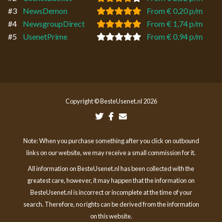
#3
NewsDemon
From € 0,20 p/m
#4
NewsgroupDirect
From € 1,74 p/m
#5
UsenetPrime
From € 0,94 p/m
Copyright © BesteUsenet.nl 2026
Note: When you purchase something after you click on outbound
links on our website, we may receive a small commission for it.
All information on BesteUsenet.nl has been collected with the
greatest care, however, it may happen that the information on
BesteUsenet.nl is incorrect or incomplete at the time of your
search. Therefore, no rights can be derived from the information
on this website.