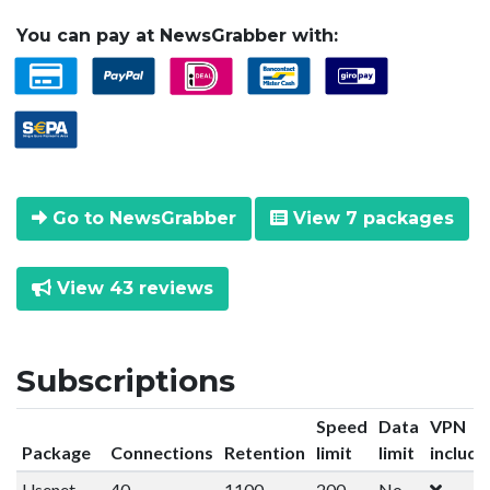
You can pay at NewsGrabber with:
Go to NewsGrabber
View 7 packages
View 43 reviews
Subscriptions
Speed
Data
VPN
Package
Connections
Retention
limit
limit
include
Usenet
40
1100
200
No