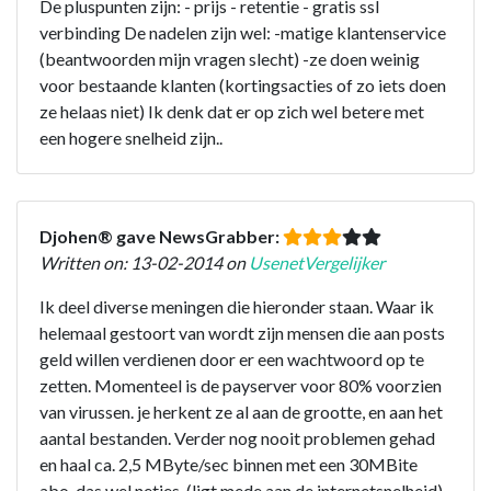
De pluspunten zijn: - prijs - retentie - gratis ssl
verbinding De nadelen zijn wel: -matige klantenservice
(beantwoorden mijn vragen slecht) -ze doen weinig
voor bestaande klanten (kortingsacties of zo iets doen
ze helaas niet) Ik denk dat er op zich wel betere met
een hogere snelheid zijn..
Djohen® gave NewsGrabber:
Written on: 13-02-2014 on
UsenetVergelijker
Ik deel diverse meningen die hieronder staan. Waar ik
helemaal gestoort van wordt zijn mensen die aan posts
geld willen verdienen door er een wachtwoord op te
zetten. Momenteel is de payserver voor 80% voorzien
van virussen. je herkent ze al aan de grootte, en aan het
aantal bestanden. Verder nog nooit problemen gehad
en haal ca. 2,5 MByte/sec binnen met een 30MBite
abo, das wel netjes. (ligt mede aan de internetsnelheid)